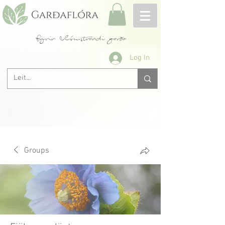
fyrir blómstrandi garða
Log In
Groups