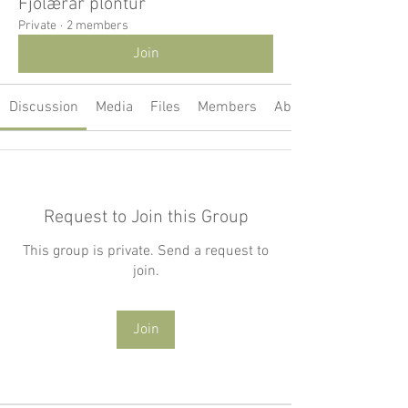
Fjölærar plöntur
Private
·
2 members
Join
Discussion
Media
Files
Members
About
Request to Join this Group
This group is private. Send a request to
join.
Join