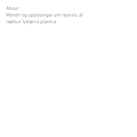
About
Myndir og upplýsingar um reynslu af
ræktun fjölærra plantna
Garðaflóra slf.
kt: 550421-1430
vsk. nr.: 140886
Suðurgötu 70, 220 Hafnarfirði
S:
780-8875
gardaflora@gardaflora.is
Opnunartími:
Eingöngu vefverslun
Afhending sóttra pantana
eftir samkomulagi
Opnunartími garðplöntusölunnar birtist hér á
síðunni og á Facebook síðu Garðaflóru