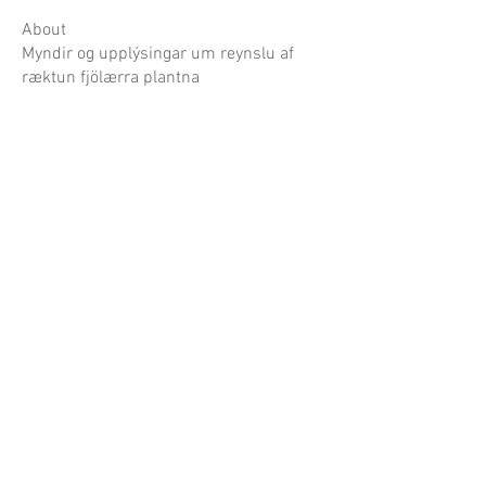
About
Myndir og upplýsingar um reynslu af
ræktun fjölærra plantna
Garðaflóra slf.
kt: 550421-1430
vsk. nr.: 140886
Suðurgötu 70, 220 Hafnarfirði
S:
780-8875
gardaflora@gardaflora.is
Opnunartími:
Eingöngu vefverslun
Afhending sóttra pantana
eftir samkomulagi
Opnunartími garðplöntusölunnar birtist hér á
síðunni og á Facebook síðu Garðaflóru