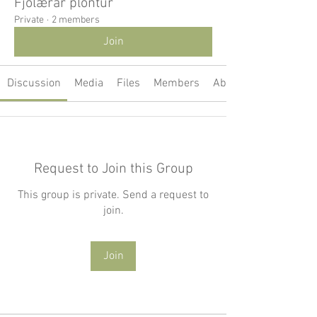
Fjölærar plöntur
Private
·
2 members
Join
Discussion
Media
Files
Members
About
Request to Join this Group
This group is private. Send a request to
join.
Join