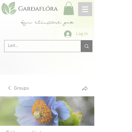
fyrir blómstrandi garða
Log In
Groups