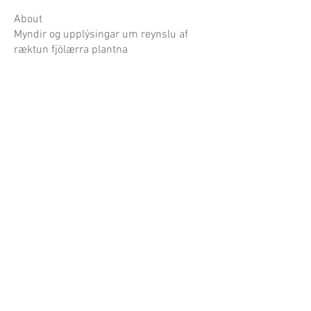
About
Myndir og upplýsingar um reynslu af
ræktun fjölærra plantna
Garðaflóra slf.
kt: 550421-1430
vsk. nr.: 140886
Suðurgötu 70, 220 Hafnarfirði
S:
780-8875
gardaflora@gardaflora.is
Opnunartími:
Eingöngu vefverslun
Afhending sóttra pantana
eftir samkomulagi
Opnunartími garðplöntusölunnar birtist hér á
síðunni og á Facebook síðu Garðaflóru