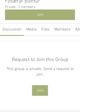
Fjölærar plöntur
Private
·
2 members
Join
Discussion
Media
Files
Members
About
Request to Join this Group
This group is private. Send a request to
join.
Join