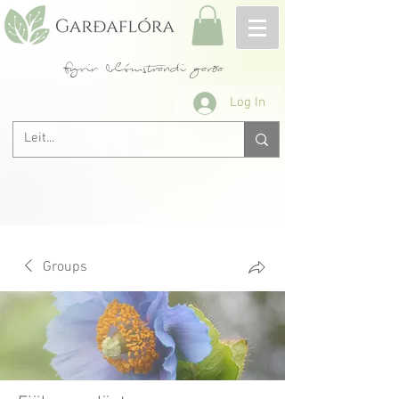
fyrir blómstrandi garða
Log In
Groups