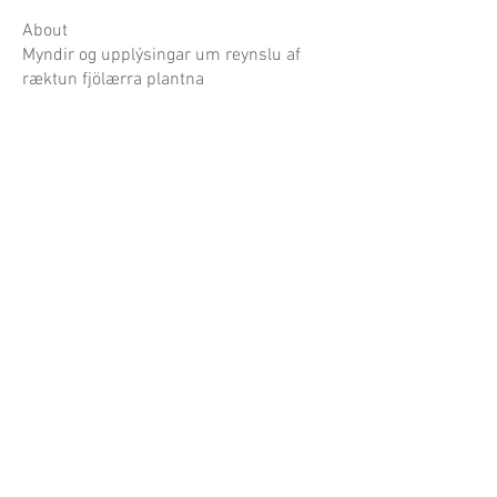
About
Myndir og upplýsingar um reynslu af
ræktun fjölærra plantna
Garðaflóra slf.
kt: 550421-1430
vsk. nr.: 140886
Suðurgötu 70, 220 Hafnarfirði
S:
780-8875
gardaflora@gardaflora.is
Opnunartími:
Eingöngu vefverslun
Afhending sóttra pantana
eftir samkomulagi
Opnunartími garðplöntusölunnar birtist hér á
síðunni og á Facebook síðu Garðaflóru