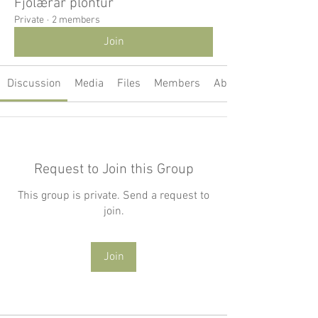
Fjölærar plöntur
Private
·
2 members
Join
Discussion
Media
Files
Members
About
Request to Join this Group
This group is private. Send a request to
join.
Join