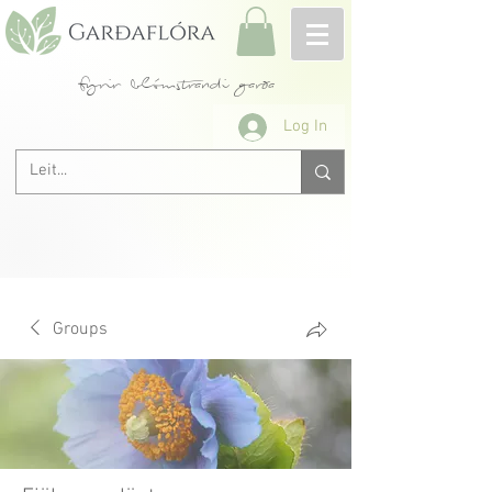
fyrir blómstrandi garða
Log In
Groups