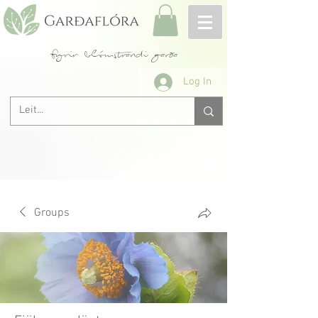
fyrir blómstrandi garða
Log In
Groups