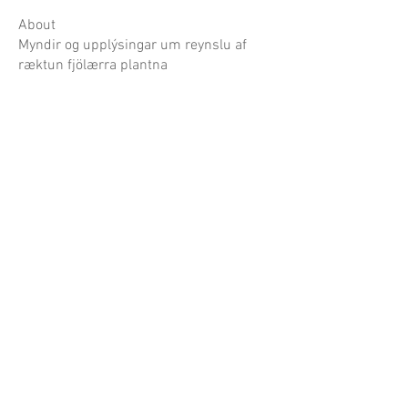
About
Myndir og upplýsingar um reynslu af
ræktun fjölærra plantna
Garðaflóra slf.
kt: 550421-1430
vsk. nr.: 140886
Suðurgötu 70, 220 Hafnarfirði
S:
780-8875
gardaflora@gardaflora.is
Opnunartími:
Eingöngu vefverslun
Afhending sóttra pantana
eftir samkomulagi
Opnunartími garðplöntusölunnar birtist hér á
síðunni og á Facebook síðu Garðaflóru