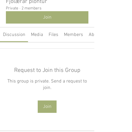
Fjölærar plöntur
Private
·
2 members
Join
Discussion
Media
Files
Members
About
Request to Join this Group
This group is private. Send a request to
join.
Join