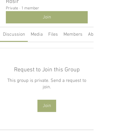
Rósir
Private
·
1 member
Join
Discussion
Media
Files
Members
About
Request to Join this Group
This group is private. Send a request to
join.
Join