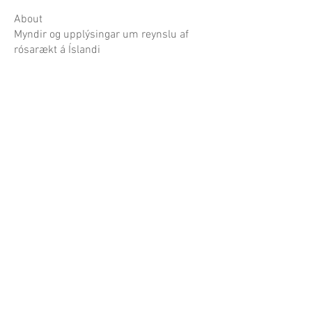
About
Myndir og upplýsingar um reynslu af
rósarækt á Íslandi
Garðaflóra slf.
kt: 550421-1430
vsk. nr.: 140886
Suðurgötu 70, 220 Hafnarfirði
S:
780-8875
gardaflora@gardaflora.is
Opnunartími:
Eingöngu vefverslun
Afhending sóttra pantana
eftir samkomulagi
Opnunartími garðplöntusölunnar birtist hér á
síðunni og á Facebook síðu Garðaflóru