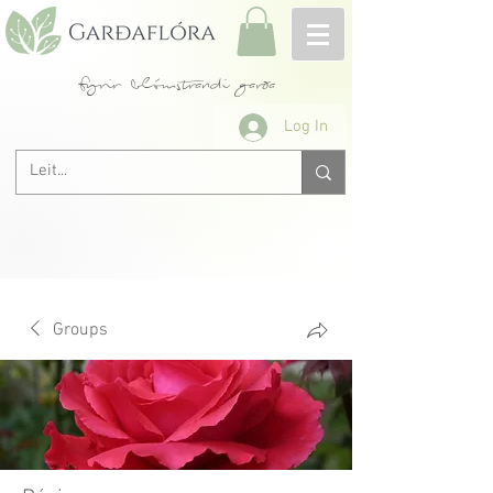
fyrir blómstrandi garða
Log In
Groups