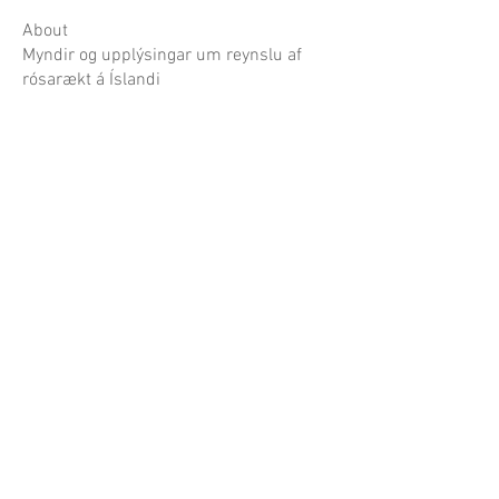
About
Myndir og upplýsingar um reynslu af
rósarækt á Íslandi
Garðaflóra slf.
kt: 550421-1430
vsk. nr.: 140886
Suðurgötu 70, 220 Hafnarfirði
S:
780-8875
gardaflora@gardaflora.is
Opnunartími:
Eingöngu vefverslun
Afhending sóttra pantana
eftir samkomulagi
Opnunartími garðplöntusölunnar birtist hér á
síðunni og á Facebook síðu Garðaflóru