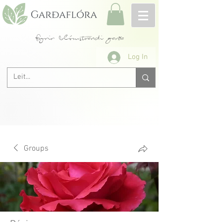
fyrir blómstrandi garða
Log In
Groups