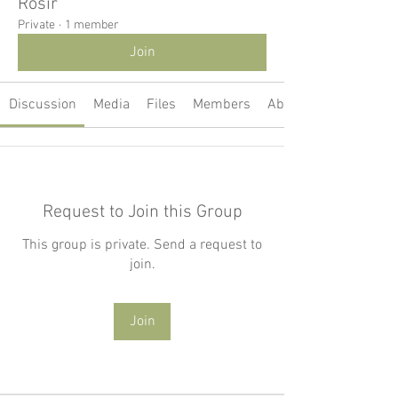
Rósir
Private
·
1 member
Join
Discussion
Media
Files
Members
About
Request to Join this Group
This group is private. Send a request to
join.
Join