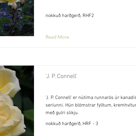
nokkuð harðgerð, RHF2
Read More
'J. P. Connell'
'J. P. Connell' er nútíma runnarós úr kanadí
seríunni. Hún blómstrar fylltum, kremhví
með gulri slikju.
nokkuð harðgerð, HRF - 3