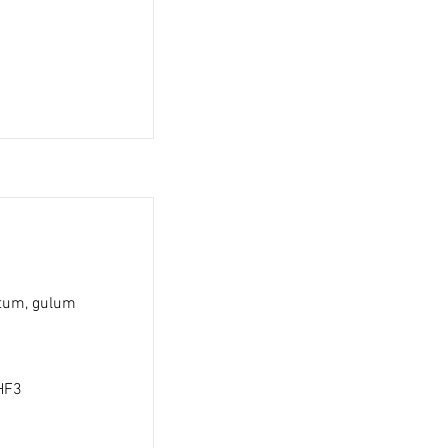
ltum, gulum
RHF3