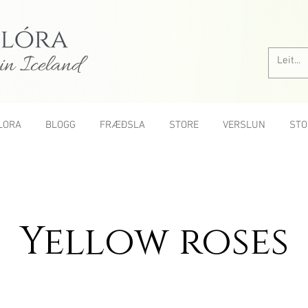
in Iceland
LORA
BLOGG
FRÆÐSLA
STORE
VERSLUN
STO
Yellow roses