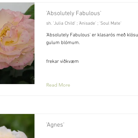
'Absolutely Fabulous'
sh. 'Julia Child' ; 'Anisade' ; 'Soul Mate'
'Absolutely Fabulous' er klasarós með klösu
gulum blómum.
frekar viðkvæm
Read More
'Agnes'