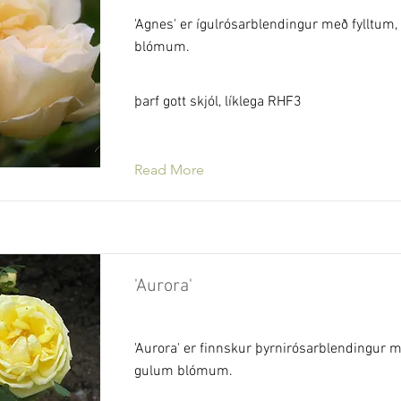
'Agnes' er ígulrósarblendingur með fylltum
blómum.
þarf gott skjól, líklega RHF3
Read More
'Aurora'
'Aurora' er finnskur þyrnirósarblendingur m
gulum blómum.