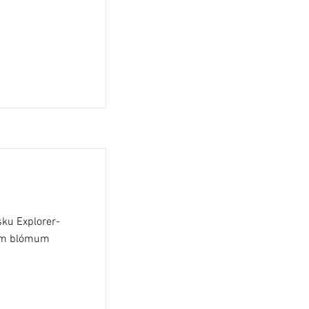
sku Explorer-
tum blómum