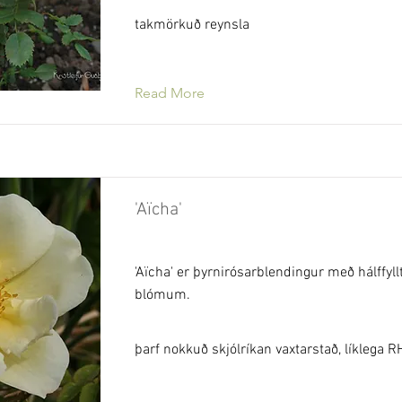
takmörkuð reynsla
Read More
'Aïcha'
'Aïcha' er þyrnirósarblendingur með hálffyl
blómum.
þarf nokkuð skjólríkan vaxtarstað, líklega 