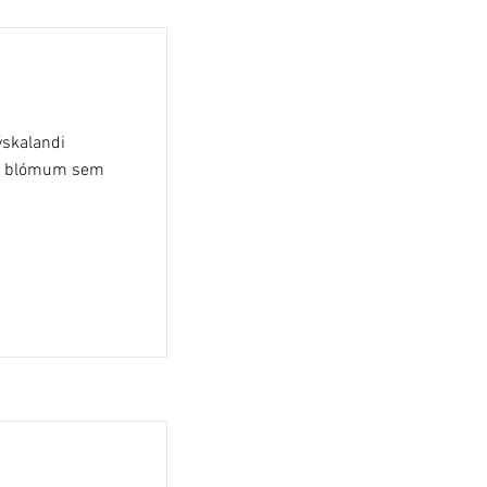
ýskalandi
um blómum sem