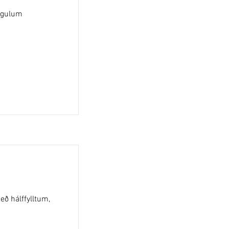
, gulum
eð hálffylltum,