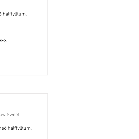
 hálffylltum,
RHF3
ellow Sweet
með hálffylltum,