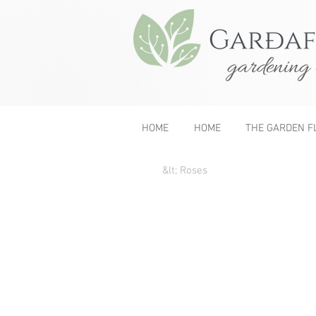
gardening 
HOME
HOME
THE GARDEN F
&lt; Roses