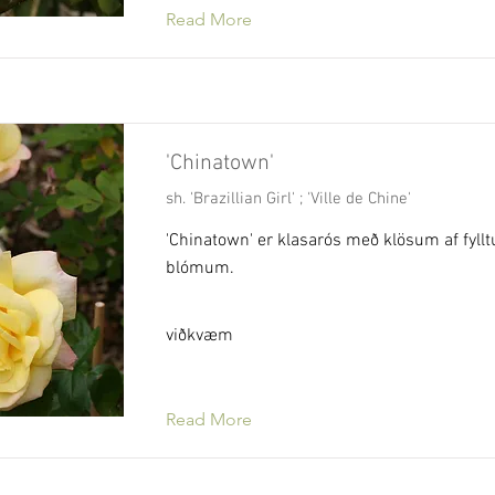
Read More
'Chinatown'
sh. 'Brazillian Girl' ; 'Ville de Chine'
'Chinatown' er klasarós með klösum af fyll
blómum.
viðkvæm
Read More