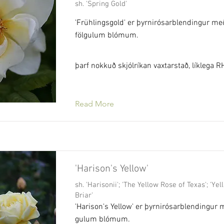
sh. 'Spring Gold'
'Frühlingsgold' er þyrnirósarblendingur með
fölgulum blómum.
þarf nokkuð skjólríkan vaxtarstað, líklega 
Read More
'Harison's Yellow'
sh. 'Harisonii'; 'The Yellow Rose of Texas'; 'Y
Briar'
'Harison's Yellow' er þyrnirósarblendingur 
gulum blómum.