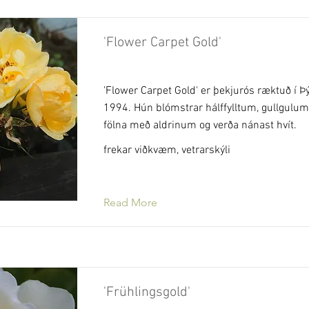
'Flower Carpet Gold'
'Flower Carpet Gold' er þekjurós ræktuð í Þ
1994. Hún blómstrar hálffylltum, gullgul
fölna með aldrinum og verða nánast hvít.
frekar viðkvæm, vetrarskýli
Read More
'Frühlingsgold'