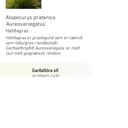
eru sum notuð sem fóðurgrös í landbúnaði.
Alopecurus pratensis
'Aureovariegatus'
Háliðagras
Háliðagras er grastegund sem er ræktuð
sem fóðurgras í landbúnaði.
Garðaafbrigðið 'Aureovariegata' er með
lauf með gulgrænum röndum.
Garðaflóra slf.
kt: 550421-1430
vsk. nr.: 140886
Suðurgötu 70, 220 Hafnarfirði
S:
780-8875
gardaflora@gardaflora.is
Opnunartími:
Eingöngu vefverslun
Afhending sóttra pantana
eftir samkomulagi