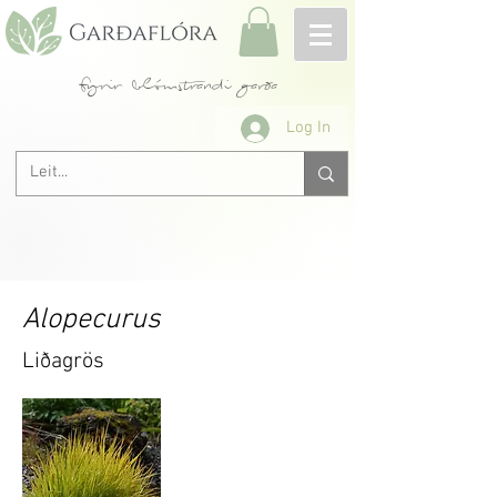
fyrir blómstrandi garða
Log In
Alopecurus
Liðagrös
Alopecurus
, liðagrös, er ættkvísl í grasætt,
Poaceae
. Þau eiga það sameiginlegt að bera
þétt, sívöl blómöx sem minna svolítið á
refaskott og eru því kölluð "foxtail" á ensku.
Ættkvíslin inniheldur um 25 tegundir grasa
sem vaxa um tempraða beltið norðanvert og