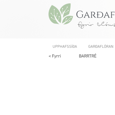
fyrir blóms
UPPHAFSSÍÐA
GARÐAFLÓRAN
< Fyrri
BARRTRÉ