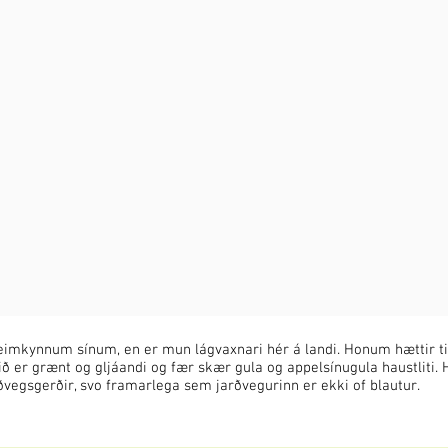
eimkynnum sínum, en er mun lágvaxnari hér á landi. Honum hættir til
ð er grænt og gljáandi og fær skær gula og appelsínugula haustliti. H
rðvegsgerðir, svo framarlega sem jarðvegurinn er ekki of blautur.