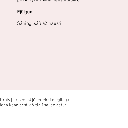
þekkt fyrir mikla haustlitadýrð.
Fjölgun:
Sáning, sáð að hausti
 kals þar sem skjól er ekki nægilega
ann kann best við sig í sól en getur