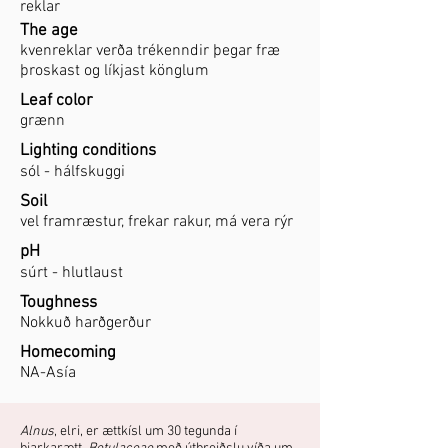
reklar
The age
kvenreklar verða trékenndir þegar fræ
þroskast og líkjast könglum
Leaf color
grænn
Lighting conditions
sól - hálfskuggi
Soil
vel framræstur, frekar rakur, má vera rýr
pH
súrt - hlutlaust
Toughness
Nokkuð harðgerður
Homecoming
NA-Asía
Alnus
, elri, er ættkísl um 30 tegunda í