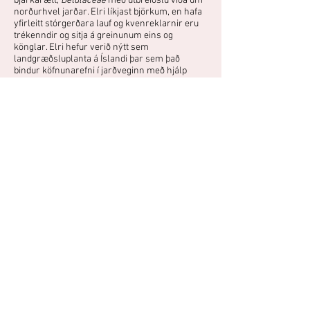
bjarkarætt,
Betulaceae
með útbreiðslu víða um
norðurhvel jarðar. Elri líkjast björkum, en hafa
yfirleitt stórgerðara lauf og kvenreklarnir eru
trékenndir og sitja á greinunum eins og
könglar. Elri hefur verið nýtt sem
landgræðsluplanta á Íslandi þar sem það
bindur köfnunarefni í jarðveginn með hjálp
rótargerla. Elri vaxa helst í rökum jarðvegi,
meðfram ám og vötnum.
Fjölgun:
Sumargræðlingar
Sáning:
Best er sá að hausti og láta standa úti fram á vor.
Fræ ætti þá að spíra þegar fer að hlýna.
Hæruölur er náskyldur gráöl og stundum
flokkaður sem undirtegund af honum. Fallegt,
nokkuð harðgert tré sem getur vaxið í rýrum
jarðvegi.