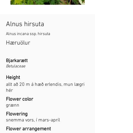
Alnus hirsuta
Alnus incana ssp. hirsuta
Hæruölur
Bjarkarætt
Betulaceae
Height
allt að 20 m á hæð erlendis, mun lægri
hér
Flower color
grænn
Flowering
snemma vors, í mars-apríl
Flower arrangement