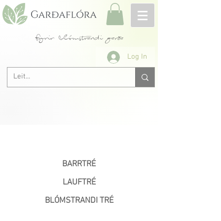
fyrir blómstrandi garða
Log In
< Fyrri
BARRTRÉ
LAUFTRÉ
BLÓMSTRANDI TRÉ