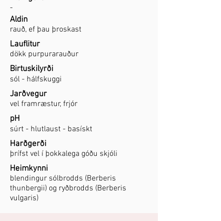
-
Aldin
rauð, ef þau þroskast
Lauflitur
dökk purpurarauður
Birtuskilyrði
sól - hálfskuggi
Jarðvegur
vel framræstur, frjór
pH
súrt - hlutlaust - basískt
Harðgerði
þrífst vel í þokkalega góðu skjóli
Heimkynni
blendingur sólbrodds (Berberis
thunbergii) og ryðbrodds (Berberis
vulgaris)