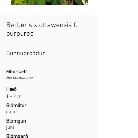
Berberis x ottawensis f.
purpurea
Sunnubroddur
Mítursætt
Berberidaceae
Hæð
1 - 2 m
Blómlitur
gulur
Blómgun
júní
Blómgerð