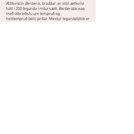
Ættkvíslin
Berberis,
broddar, er stór ættkvísl
hátt í 200 tegunda í mítursætt,
Berberidaceae,
með útbreiðslu um tempruð og
heittempruð belti jarðar. Mestur tegundafjöldi er
í S-Ameríku, Afríku og Asíu. Þetta eru
lauffellandi eða sígrænir, þyrnóttir runnar sem
bera lítil gul eða appelsínugul blóm.
Fjölgun:
Sumargræðlingar
Afbrigði af sunnubroddi með dökk purpurarauðu laufi.
Hann blómstrar gulum blómum í júní. Þrífst vel við rétt
skilyrði, frekar sólríkum vaxtarstað og góðu skjóli.
Áttu mynd eða hefurðu reynslu af
þessari plöntu?
Þú getur deilt myndum og
reynslusögum hér.
Spjallið