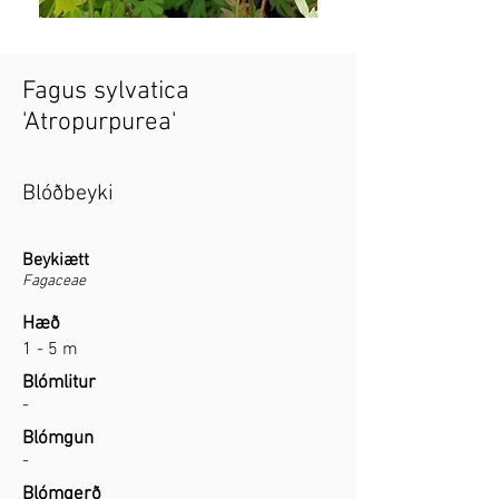
Fagus sylvatica
'Atropurpurea'
Blóðbeyki
Beykiætt
Fagaceae
Hæð
1 - 5 m
Blómlitur
-
Blómgun
-
Blómgerð