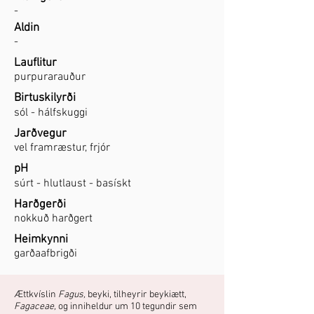
-
Aldin
-
Lauflitur
purpurarauður
Birtuskilyrði
sól - hálfskuggi
Jarðvegur
vel framræstur, frjór
pH
súrt - hlutlaust - basískt
Harðgerði
nokkuð harðgert
Heimkynni
garðaafbrigði
Ættkvíslin
Fagus,
beyki, tilheyrir beykiætt,
Fagaceae,
og inniheldur um 10 tegundir sem