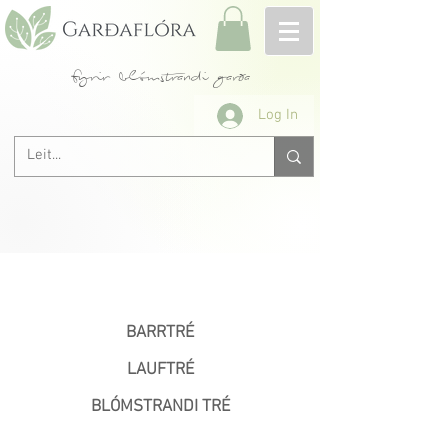
fyrir blómstrandi garða
Log In
< Fyrri
BARRTRÉ
LAUFTRÉ
BLÓMSTRANDI TRÉ