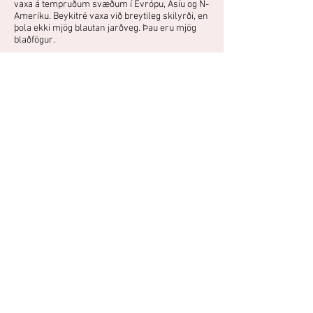
vaxa á tempruðum svæðum í Evrópu, Asíu og N-
Ameríku. Beykitré vaxa við breytileg skilyrði, en
þola ekki mjög blautan jarðveg. Þau eru mjög
blaðfögur.
Fjölgun:
Ágræðsla
Blóðbeyki er afbrigði af beyki með
purpurarauðu laufi. Það blómgast yfirleitt ekki
hér á landi og er ræktað vegna blaðfegurðar.
Það þrífst í sól eða hálfskugga í vel
framræstum, frjóum jarðvegi. Það er þokkalega
harðgert, þó það vaxi ekki á berangri.
Áttu mynd eða hefurðu reynslu af
þessari plöntu?
Þú getur deilt myndum og
reynslusögum hér.
Spjallið