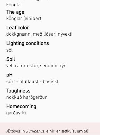
könglar
The age
könglar (einiber)
Leaf color
dökkgrænn, með ljósari nývexti
Lighting conditions
sól
Soil
vel framræstur, sendinn, rýr
pH
súrt - hlutlaust - basískt
Toughness
nokkuð harðgerður
Homecoming
garðayrki
Ættkvíslin
Juniperus,
einir, er ættkvísl um 60
tegunda í grátviðarætt,
Cupressaceae
sem