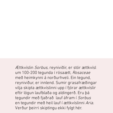
Ættkvíslin
Sorbus
, reyniviðir, er stór ættkvísl
um 100-200 tegunda í rósaætt,
Rosaceae
með heimkynni á norðurhveli. Ein tegund,
reyniviður, er innlend. Sumir grasafræðingar
vilja skipta ættkvíslinni upp í fjórar ættkvíslir
eftir lögun laufblaða og aldingerð. Eru þá
tegundir með fjaðrað lauf áfram í
Sorbus
en tegundir með heil lauf í ættkvíslinni
Aria
.
Verður þeirri skiptingu ekki fylgt hér.