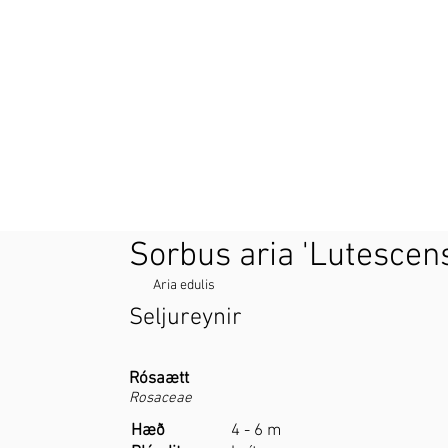
Sorbus aria 'Lutescen
Aria edulis
Seljureynir
Rósaætt
Rosaceae
Hæð
4 - 6 m