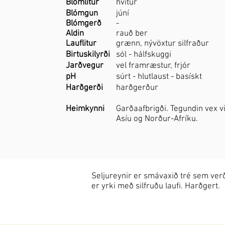
Blómlitur
hvítur
Blómgun
júní
Blómgerð
-
Aldin
rauð ber
Lauflitur
grænn, nývöxtur silfraður
Birtuskilyrði
sól - hálfskuggi
Jarðvegur
vel framræstur, frjór
pH
súrt - hlutlaust - basískt
Harðgerði
harðgerður
Heimkynni
Garðaafbrigði. Tegundin vex v
Asíu og Norður-Afríku.
Seljureynir er smávaxið tré sem verð
er yrki með silfruðu laufi. Harðgert.