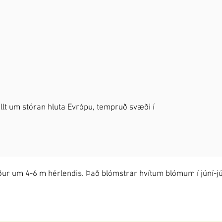
illt um stóran hluta Evrópu, tempruð svæði í
ur um 4-6 m hérlendis. Það blómstrar hvítum blómum í júní-júl