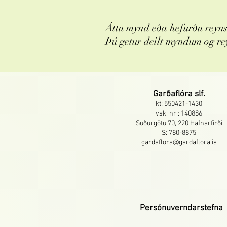
Áttu mynd eða hefurðu reynsl
Þú getur deilt myndum og re
Garðaflóra slf.
kt: 550421-1430
vsk. nr.: 140886
Suðurgötu 70, 220 Hafnarfirði
S: 780-8875
gardaflora@gardaflora.is
Persónuverndarstefna