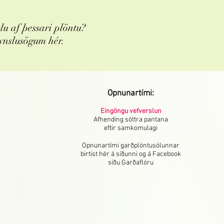
u af þessari plöntu?
ynslusögum hér.
Opnunartími:
Eingöngu vefverslun
Afhending sóttra pantana
eftir samkomulagi
Opnunartími garðplöntusölunnar
birtist hér á síðunni og á Facebook
síðu Garðaflóru