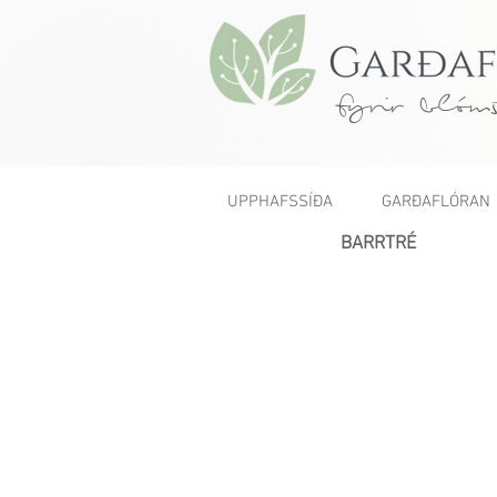
fyrir blóms
UPPHAFSSÍÐA
GARÐAFLÓRAN
< Fyrri
BARRTRÉ