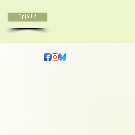
Spjallið