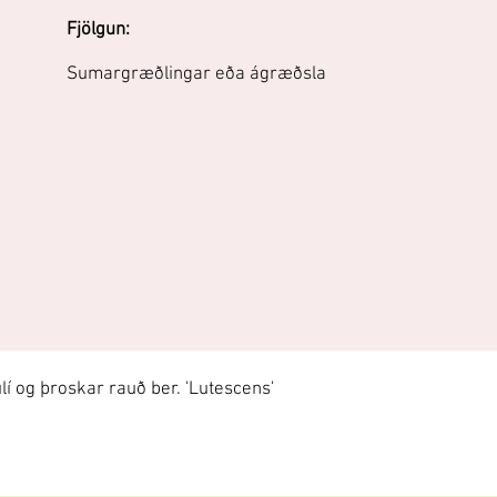
Fjölgun:
Sumargræðlingar eða ágræðsla
í og þroskar rauð ber. 'Lutescens'