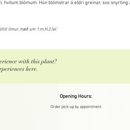
, hvítum blómum. Hún blómstrar á eldri greinar, svo snyrting 
till ilmur, hæð um 1.m.H.2.Ísl."
rience with this plant?
xperiences here.
Opening Hours:
Order pick-up by appointment