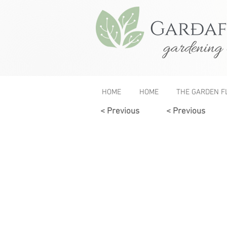
gardening 
HOME
HOME
THE GARDEN F
< Previous
< Previous