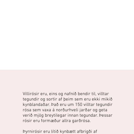
Villirósir eru, eins og nafnið bendir til, villtar
tegundir og sortir af þeim sem eru ekki mikið
kynblandaðar. Það eru um 150 villtar tegundir
rósa sem vaxa á norðurhveli jarðar og geta
verið mjög breytilegar innan tegundar. Þessar
rósir eru formæður allra garðrósa.
Þyrnirósir eru lítið kynbætt afbrigði af