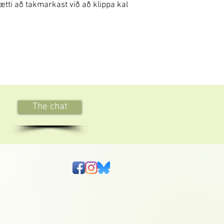
ætti að takmarkast við að klippa kal
The chat