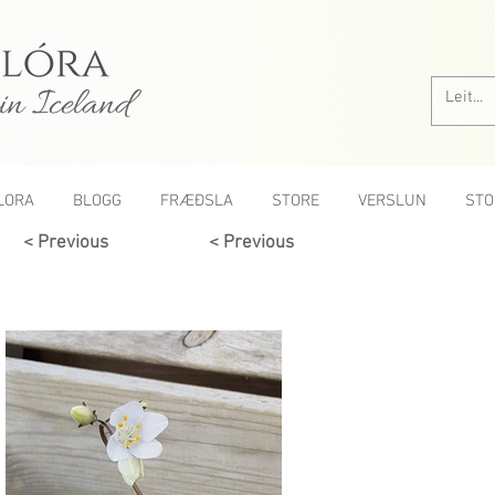
in Iceland
LORA
BLOGG
FRÆÐSLA
STORE
VERSLUN
STO
< Previous
< Previous