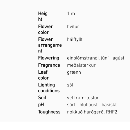
Heig
1 m
ht
Flower
hvítur
color
Flower
hálffyllt
arrangeme
nt
Flowering
einblómstrandi, júní - ágúst
Fragrance
meðalsterkur
Leaf
grænn
color
Lighting
sól
conditions
Soil
vel framræstur
pH
súrt - hlutlaust - basískt
Toughness
nokkuð harðgerð, RHF2