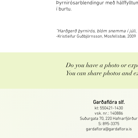
Þyrnirósarblendingur með hálffylltum
í burtu.
"Harðgerð þyrnirós, blóm snemma í júli, lí
-Kristleifur Guðbjörnsson, Mosfellsbæ, 2009
Do you have a photo or expe
You can share photos and e
Garðaflóra slf.
kt: 550421-1430
vsk. nr.: 140886
Suðurgata 70, 220 Hafnarfjörður
S: 895-3375
gardaflora@gardaflora.is