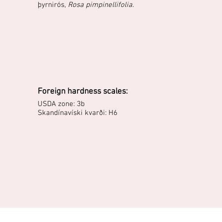
þyrnirós,
Rosa pimpinellifolia.
Foreign hardness scales:
USDA zone: 3b
Skandínavíski kvarði: H6