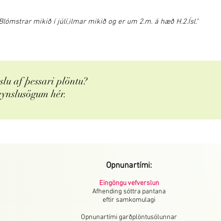
lómstrar mikið í júlí,ilmar mikið og er um 2.m. á hæð H.2.Ísl."
lu af þessari plöntu?
eynslusögum hér.
Opnunartími:
Eingöngu vefverslun
Afhending sóttra pantana
eftir samkomulagi
Opnunartími garðplöntusölunnar