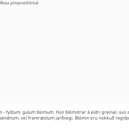
Rosa pimpinellifolia
)
 - fylltum, gulum blómum. Hún blómstrar á eldri greinar, svo 
l og sendnum, vel framræstum jarðvegi. Blómin eru nokkuð regnþo