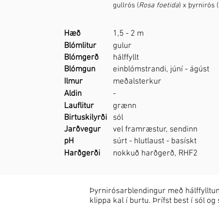
gullrós (
Rosa foetida
) x þyrnirós (
Hæð
1,5 - 2 m
Blómlitur
gulur
Blómgerð
hálffyllt
Blómgun
einblómstrandi, júní - ágúst
Ilmur
meðalsterkur
Aldin
-
Lauflitur
grænn
Birtuskilyrði
sól
Jarðvegur
vel framræstur, sendinn
pH
súrt - hlutlaust - basískt
Harðgerði
nokkuð harðgerð, RHF2
Þyrnirósarblendingur með hálffylltum
klippa kal í burtu. Þrífst best í só