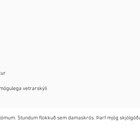
tur
 mögulega vetrarskýli
blómum. Stundum flokkuð sem damaskrós. Þarf mjög skjólgóðan