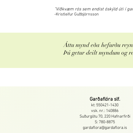
"Viðkvæm rós sem endist óskýld úti í garð
-Kristleifur Guðbjörnsson
Áttu mynd eða hefurðu reyns
Þú getur deilt myndum og r
Garðaflóra slf.
kt: 550421-1430
vsk. nr.: 140886
Suðurgötu 70, 220 Hafnarfirði
S: 780-8875
gardaflora@gardaflora.is