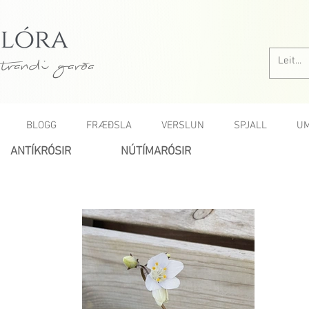
trandi garða
BLOGG
FRÆÐSLA
VERSLUN
SPJALL
UM
ANTÍKRÓSIR
NÚTÍMARÓSIR