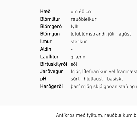
Hæð
um 60 cm
Blómlitur
rauðbleikur
Blómgerð
fyllt
Blómgun
lotublómstrandi, júlí - ágúst
Ilmur
sterkur
Aldin
-
Lauflitur
grænn
Birtuskilyrði
sól
Jarðvegur
frjór, lífefnaríkur, vel framræs
pH
súrt - hlutlaust - basískt
Harðgerði
þarf mjög skjólgóðan stað og
Antíkrós með fylltum, rauðbleikum 