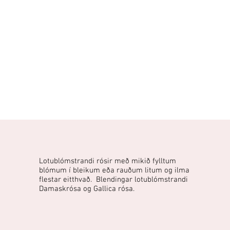
Lotublómstrandi rósir með mikið fylltum
blómum í bleikum eða rauðum litum og ilma
flestar eitthvað. Blendingar lotublómstrandi
Damaskrósa og Gallica rósa.