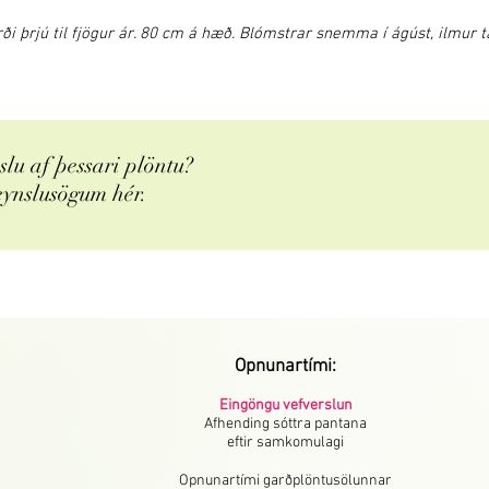
i þrjú til fjögur ár. 80 cm á hæð. Blómstrar snemma í ágúst, ilmur tals
lu af þessari plöntu?
eynslusögum hér.
Opnunartími:
Eingöngu vefverslun
Afhending sóttra pantana
eftir samkomulagi
Opnunartími garðplöntusölunnar