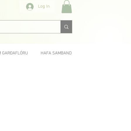
Log In
 GARÐAFLÓRU
HAFA SAMBAND
< Fyrri
Næsta >