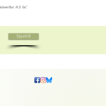
verður. H.3. Ísl."
Spjallið