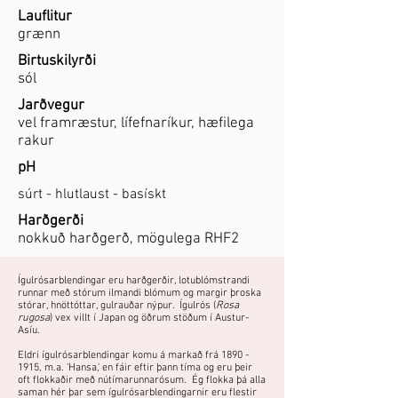
Lauflitur
grænn
Birtuskilyrði
sól
Jarðvegur
vel framræstur, lífefnaríkur, hæfilega
rakur
pH
súrt - hlutlaust - basískt
Harðgerði
nokkuð harðgerð, mögulega RHF2
Ígulrósarblendingar eru harðgerðir, lotublómstrandi
runnar með stórum ilmandi blómum og margir þroska
stórar, hnöttóttar, gulrauðar nýpur. Ígulrós (
Rosa
rugosa
) vex villt í Japan og öðrum stöðum í Austur-
Asíu.
Eldri ígulrósarblendingar komu á markað frá
1890 -
1915
, m.a. 'Hansa,' en fáir eftir þann tíma og eru þeir
oft flokkaðir með nútímarunnarósum. Ég flokka þá alla
saman hér þar sem ígulrósarblendingarnir eru flestir