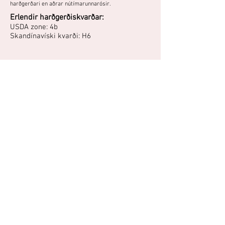
harðgerðari en aðrar nútímarunnarósir.
Erlendir harðgerðiskvarðar:
USDA zone: 4b
Skandínavíski kvarði: H6
Ígulrósarblendingur með fylltum, bleikum blómum.
Þrífst best í sól og vel framræstum jarðvegi. Ætti
ekki að klippa mikið niður, best að takmarka
snyrtingu við að grisja burt eldri greinar.
"Harðgerð rós sem blómstrar snemma í júlí og ilmar
mikið,verður sennilega um 1,5.m.á hæð. H.2.Ísl."
- Kristleifur Guðbjörnsson, Mosfellsbæ, 2009
Áttu mynd eða hefurðu reynslu af
þessari plöntu?
Þú getur deilt myndum og