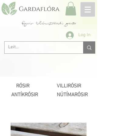
fyrir blómstrandi garða
Log In
RÓSIR
VILLIRÓSIR
ANTÍKRÓSIR
NÚTÍMARÓSIR
Næsta >
< Fyrri