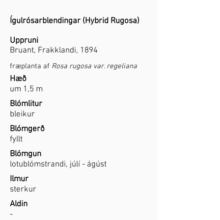
Ígulrósarblendingar (Hybrid Rugosa)
Uppruni
Bruant, Frakklandi, 1894
fræplanta af
Rosa rugosa var. regeliana
Hæð
um 1,5 m
Blómlitur
bleikur
Blómgerð
fyllt
Blómgun
lotublómstrandi, júlí - ágúst
Ilmur
sterkur
Aldin
-