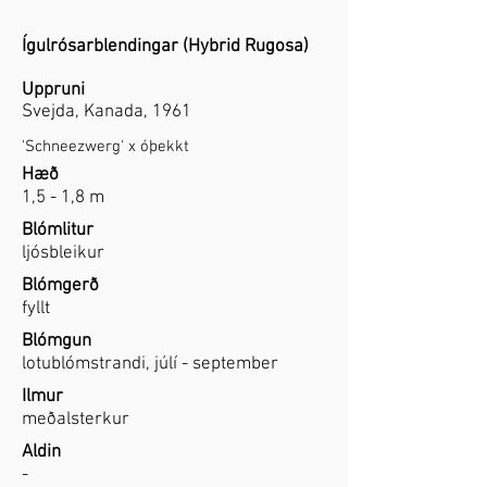
Ígulrósarblendingar (Hybrid Rugosa)
Uppruni
Svejda, Kanada, 1961
'
Schneezwerg
' x óþekkt
Hæð
1,5 - 1,8 m
Blómlitur
ljósbleikur
Blómgerð
fyllt
Blómgun
lotublómstrandi, júlí - september
Ilmur
meðalsterkur
Aldin
-