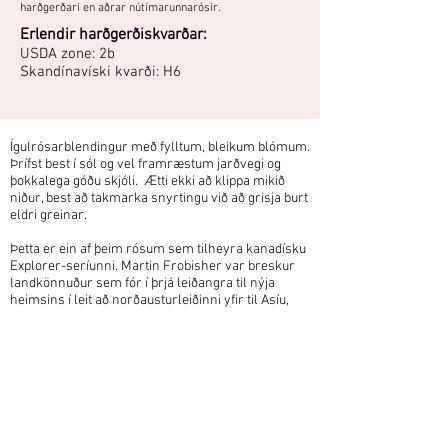
harðgerðari en aðrar nútímarunnarósir.
Erlendir harðgerðiskvarðar:
USDA zone: 2b
Skandínavíski kvarði: H6
Ígulrósarblendingur með fylltum, bleikum blómum.
Þrífst best í sól og vel framræstum jarðvegi og
þokkalega góðu skjóli. Ætti ekki að klippa mikið
niður, best að takmarka snyrtingu við að grisja burt
eldri greinar.
Þetta er ein af þeim rósum sem tilheyra kanadísku
Explorer-seríunni. Martin Frobisher var breskur
landkönnuður sem fór í þrjá leiðangra til nýja
heimsins í leit að norðausturleiðinni yfir til Asíu,
sem allir vildu finna og er Frobisherflói nefndur
eftir honum.
Explorer-serían er afrakstur ræktunarverkefnis á
vegum kanadíska landbúnaðarráðuneytisins sem
miðaði að því að rækta fram harðgerðar, heilbrigðar
rósir sem þola kanadískar frosthörkur. Dr. Felicitas
Svejdas hafði umsjón með verkefninu og ræktaði hún
fram fjölda harðgerðra rósa á árunum
1961-1999
,