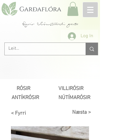
fyrir blómstrandi garða
Log In
RÓSIR
VILLIRÓSIR
ANTÍKRÓSIR
NÚTÍMARÓSIR
Næsta >
< Fyrri