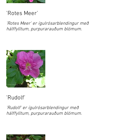
'Rotes Meer'
'Rotes Meer' er ígulrósarblendingur með
hálffylltum, purpurarauðum blómum.
'Rudolf'
'Rudolf' er ígulrósarblendingur með
hálffylltum, purpurarauðum blómum.