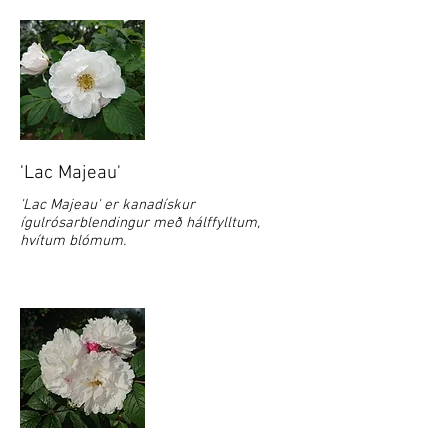
'Lac Majeau'
'Lac Majeau' er kanadískur
ígulrósarblendingur með hálffylltum,
hvítum blómum.