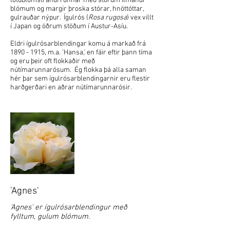
lotublómstrandi runnar með stórum ilmandi
blómum og margir þroska stórar, hnöttóttar,
gulrauðar nýpur. Ígulrós (
Rosa rugosa
) vex villt
í Japan og öðrum stöðum í Austur-Asíu.
Eldri ígulrósarblendingar komu á markað frá
1890 - 1915
, m.a. 'Hansa,' en fáir eftir þann tíma
og eru þeir oft flokkaðir með
nútímarunnarósum. Ég flokka þá alla saman
hér þar sem ígulrósarblendingarnir eru flestir
harðgerðari en aðrar nútímarunnarósir.
'Agnes'
'Agnes' er ígulrósarblendingur með
fylltum, gulum blómum.