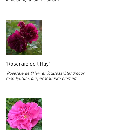
einföldum, rauðum blómum.
'Roseraie de l'Haÿ'
'Roseraie de l'Haÿ' er ígulrósarblendingur
með fylltum, purpurarauðum blómum.