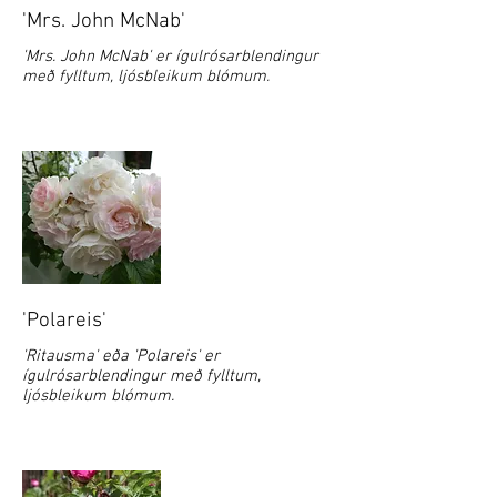
'Mrs. John McNab'
'Mrs. John McNab' er ígulrósarblendingur
með fylltum, ljósbleikum blómum.
'Polareis'
'Ritausma' eða 'Polareis' er
ígulrósarblendingur með fylltum,
ljósbleikum blómum.