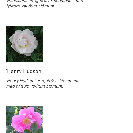
'Hansaland' er ígulrósarblendingur með
fylltum, rauðum blómum.
'Henry Hudson'
'Henry Hudson' er ígulrósarblendingur
með fylltum, hvítum blómum.