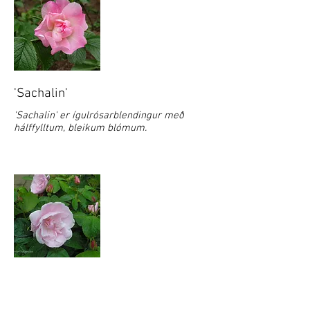
'Sachalin'
'Sachalin' er ígulrósarblendingur með
hálffylltum, bleikum blómum.
'Sarah van Fleet'
'Sarah van Fleet' er ígulrósarblendingur