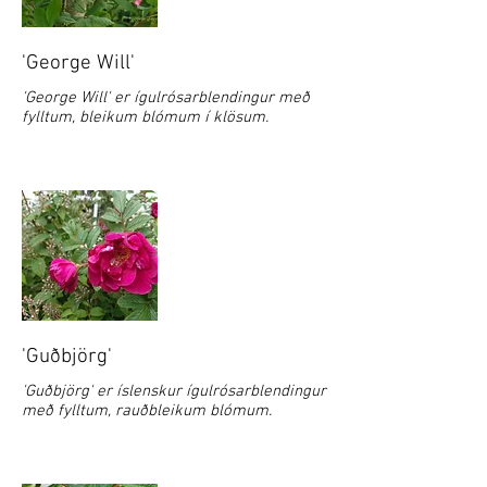
'George Will'
'George Will' er ígulrósarblendingur með
fylltum, bleikum blómum í klösum.
'Guðbjörg'
'Guðbjörg' er íslenskur ígulrósarblendingur
með fylltum, rauðbleikum blómum.