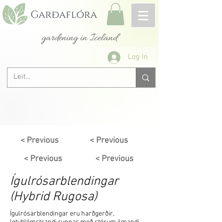
gardening in Iceland
Log In
< Previous
< Previous
< Previous
< Previous
Ígulrósarblendingar
(Hybrid Rugosa)
Ígulrósarblendingar eru harðgerðir,