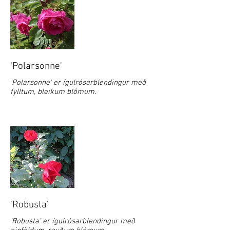
'Polarsonne'
'Polarsonne' er ígulrósarblendingur með
fylltum, bleikum blómum.
'Robusta'
'Robusta' er ígulrósarblendingur með