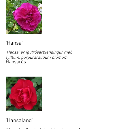
'Hansa'
'Hansa' er ígulrósarblendingur með
fylltum, purpurarauðum blómum.
Hansarós
'Hansaland'