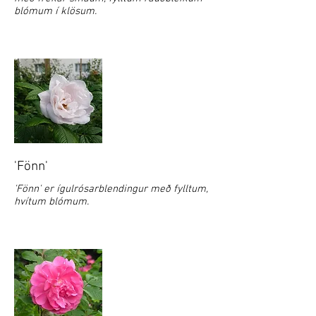
blómum í klösum.
'Fönn'
'Fönn' er ígulrósarblendingur með fylltum,
hvítum blómum.