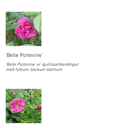
'Belle Poitevine'
'Belle Poitevine' er ígulrósarblendingur
með fylltum, bleikum blómum.