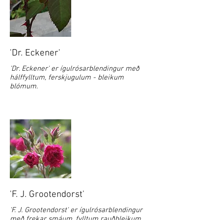
'Dr. Eckener'
'Dr. Eckener' er ígulrósarblendingur með
hálffylltum, ferskjugulum - bleikum
blómum.
'F. J. Grootendorst'
'F. J. Grootendorst' er ígulrósarblendingur
með frekar smáum, fylltum rauðbleikum