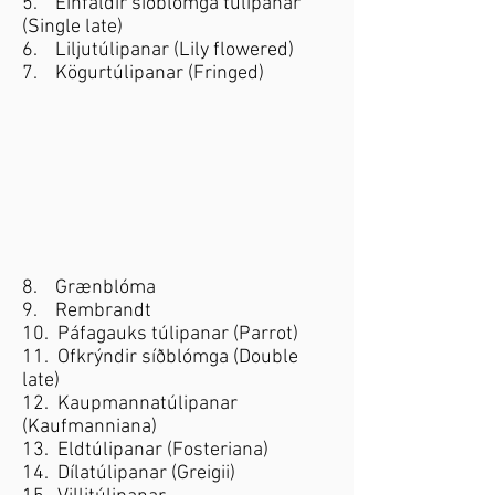
5. Einfaldir síðblómga túlipanar
(Single late)
6. Liljutúlipanar (Lily flowered)
7. Kögurtúlipanar (Fringed)
8. Grænblóma
9. Rembrandt
10. Páfagauks túlipanar (Parrot)
11. Ofkrýndir síðblómga (Double
late)
12. Kaupmannatúlipanar
(Kaufmanniana)
13. Eldtúlipanar (Fosteriana)
14. Dílatúlipanar (Greigii)