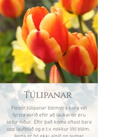
Túlipanar
Flestir túlipanar blómstra bara vel
fyrsta vorið eftir að laukarnir eru
settir niður. Eftir það koma oftast bara
upp laufblöð og e.t.v. nokkur lítil blóm.
Þetta er þó ekki algilt og sumar