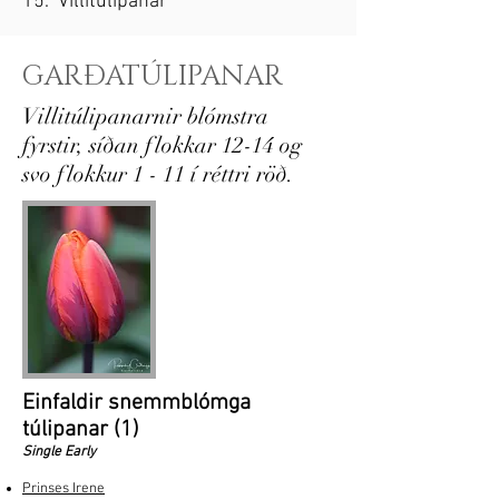
15. Villitúlipanar
GARÐATÚLIPANAR
Villitúlipanarnir blómstra
fyrstir, síðan flokkar 12-14 og
svo flokkur 1 - 11 í réttri röð.
Einfaldir snemmblómga
túlipanar (1)
Single Early
Prinses Irene