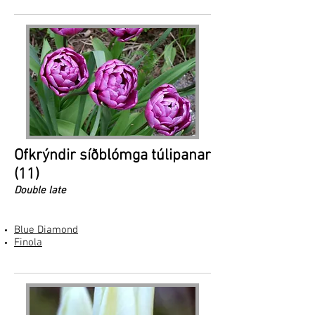
Ofkrýndir síðblómga túlipanar
(11)
Double late
Blue Diamond
Finola