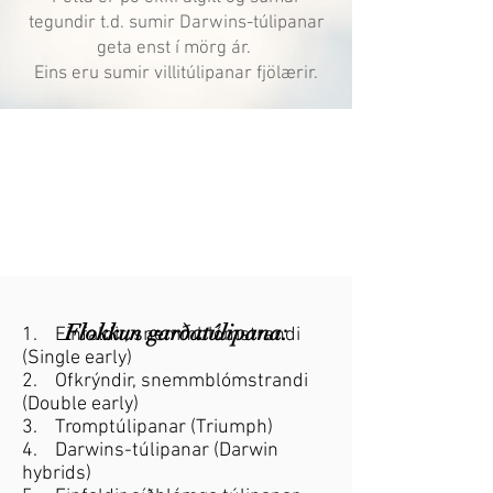
tegundir t.d. sumir Darwins-túlipanar
geta enst í mörg ár.
Eins eru sumir villitúlipanar fjölærir.
Flokkun garðatúlipana:
1. Einfaldir, snemmblómstrandi
(Single early)
2. Ofkrýndir, snemmblómstrandi
(Double early)
3. Tromptúlipanar (Triumph)
4. Darwins-túlipanar (Darwin
hybrids)