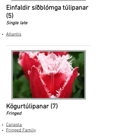
Einfaldir síðblómga túlipanar
(5)
Single late
Atlantis
Kögurtúlipanar (7)
Fringed
Canasta
Fringed Family