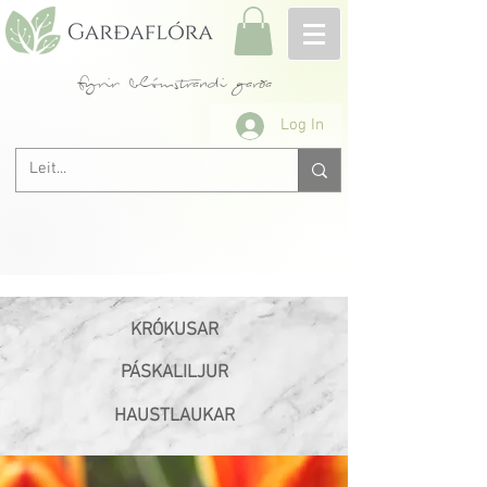
fyrir blómstrandi garða
Log In
KRÓKUSAR
PÁSKALILJUR
HAUSTLAUKAR