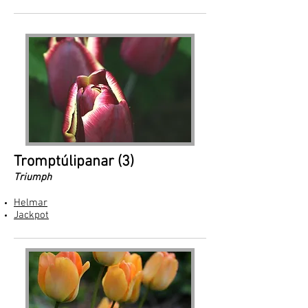
Tromptúlipanar (3)
Triumph
Helmar
Jackpot