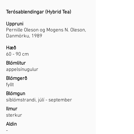
Terósablendingar (Hybrid Tea)
Uppruni
Pernille Oleson og Mogens N. Oleson,
Danmörku, 1989
Hæð
60 - 90 cm
Blómlitur
appelsínugulur
Blómgerð
fyllt
Blómgun
síblómstrandi, júlí - september
Ilmur
sterkur
Aldin
-