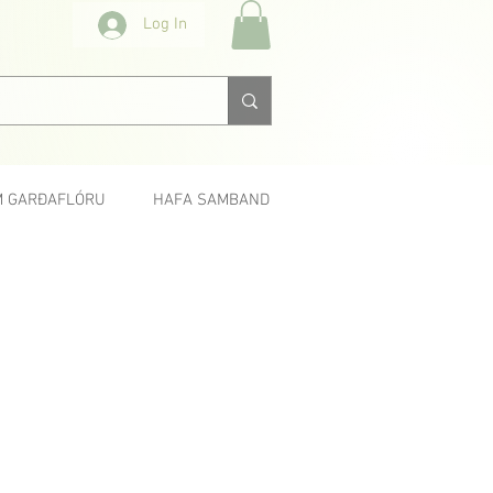
Log In
 GARÐAFLÓRU
HAFA SAMBAND
< Fyrri
Næsta >