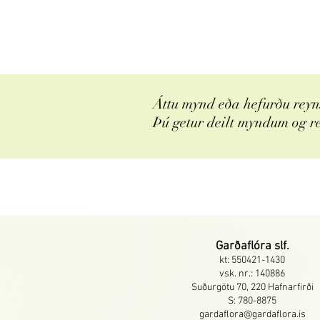
Áttu mynd eða hefurðu reyns
Þú getur deilt myndum og r
Garðaflóra slf.
kt: 550421-1430
vsk. nr.: 140886
Suðurgötu 70, 220 Hafnarfirði
S: 780-8875
gardaflora@gardaflora.is