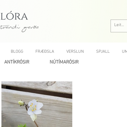
trandi garða
BLOGG
FRÆÐSLA
VERSLUN
SPJALL
UM
ANTÍKRÓSIR
NÚTÍMARÓSIR