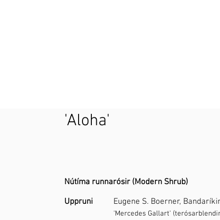
'Aloha'
Nútíma runnarósir (Modern Shrub)
Uppruni
Eugene S. Boerner, Bandaríki
'Mercedes Gallart' (terósarblend