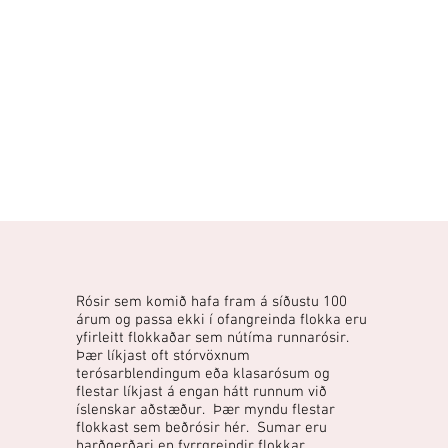
Rósir sem komið hafa fram á síðustu 100
árum og passa ekki í ofangreinda flokka eru
yfirleitt flokkaðar sem nútíma runnarósir.
Þær líkjast oft stórvöxnum
terósarblendingum eða klasarósum og
flestar líkjast á engan hátt runnum við
íslenskar aðstæður. Þær myndu flestar
flokkast sem beðrósir hér. Sumar eru
harðgerðari en fyrrgreindir flokkar