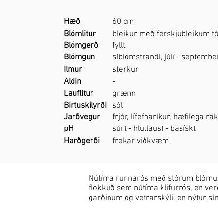
Hæð
60 cm
Blómlitur
bleikur með ferskjubleikum t
Blómgerð
fyllt
Blómgun
síblómstrandi, júlí - septembe
Ilmur
sterkur
Aldin
-
Lauflitur
grænn
Birtuskilyrði
sól
Jarðvegur
frjór, lífefnaríkur, hæfilega r
pH
súrt - hlutlaust - basískt
Harðgerði
frekar viðkvæm
Nútíma runnarós með stórum blómum 
flokkuð sem nútíma klifurrós, en ve
garðinum og vetrarskýli, en nýtur sín