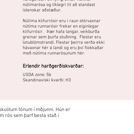
nútímarósa og líklegri til að standast
íslenskar aðstæður.
Nútíma klifurrósir eru í raun stórvaxnar
nútíma runnarósir frekar en eiginlegar
klifurrósir. Þær hafa langar, veikburða
greinar sem þurfa stuðning. Flestar eru
lotublómstrandi. Flestar þeirra verða ekki
hávaxnar hér á landi og eru því flokkaðar
með nútíma runnarósunum hér.
Erlendir harðgerðiskvarðar:
USDA zone: 5b
Skandinavíski kvarði: H3
kulitum tónum í mðjunni. Hún er
m rós sem þarf besta stað í