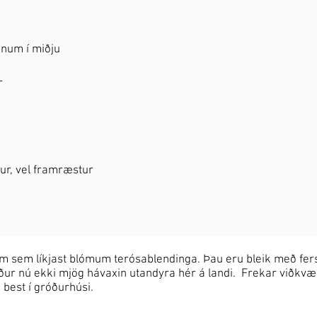
ónum í miðju
r
akur, vel framræstur
sem líkjast blómum terósablendinga. Þau eru bleik með fers
rður nú ekki mjög hávaxin utandyra hér á landi. Frekar viðkvæ
 best í gróðurhúsi.