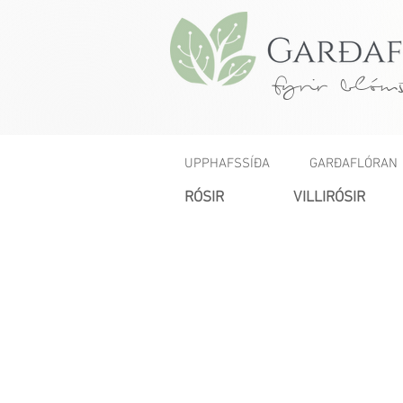
fyrir blóms
UPPHAFSSÍÐA
GARÐAFLÓRAN
RÓSIR
VILLIRÓSIR