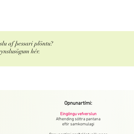
lu af þessari plöntu?
eynslusögum hér.
Opnunartími:
Eingöngu vefverslun
Afhending sóttra pantana
eftir samkomulagi