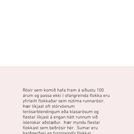
Rósir sem komið hafa fram á síðustu 100
árum og passa ekki í ofangreinda flokka eru
yfirleitt flokkaðar sem nútíma runnarósir.
Þær líkjast oft stórvöxnum
terósarblendingum eða klasarósum og
flestar líkjast á engan hátt runnum við
íslenskar aðstæður. Þær myndu flestar
flokkast sem beðrósir hér. Sumar eru
harðgerðari en fyrrgreindir flokkar