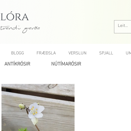
trandi garða
BLOGG
FRÆÐSLA
VERSLUN
SPJALL
UM
ANTÍKRÓSIR
NÚTÍMARÓSIR