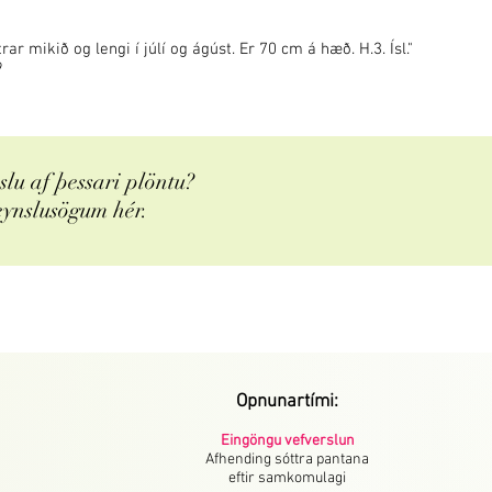
r mikið og lengi í júlí og ágúst. Er 70 cm á hæð. H.3. Ísl."
9
lu af þessari plöntu?
eynslusögum hér.
Opnunartími:
Eingöngu vefverslun
Afhending sóttra pantana
eftir samkomulagi