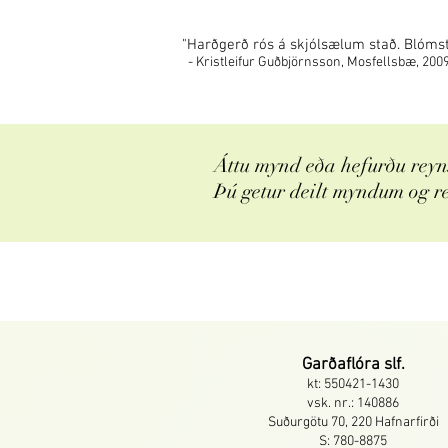
"Harðgerð rós á skjólsælum stað. Blómstra
- Kristleifur Guðbjörnsson, Mosfellsbæ, 200
Áttu mynd eða hefurðu reyns
Þú getur deilt myndum og r
Garðaflóra slf.
kt: 550421-1430
vsk. nr.: 140886
Suðurgötu 70, 220 Hafnarfirði
S: 780-8875