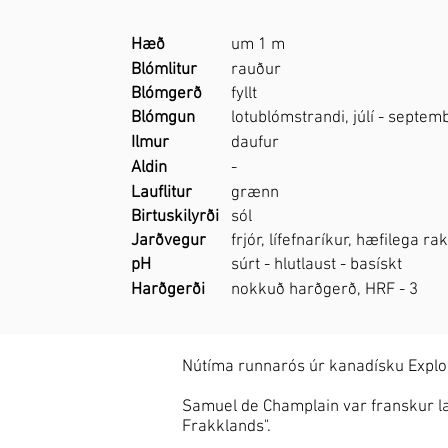
Hæð
um 1 m
Blómlitur
rauður
Blómgerð
fyllt
Blómgun
lotublómstrandi, júlí - septem
Ilmur
daufur
Aldin
-
Lauflitur
grænn
Birtuskilyrði
sól
Jarðvegur
frjór, lífefnaríkur, hæfilega r
pH
súrt - hlutlaust - basískt
Harðgerði
nokkuð harðgerð, HRF - 3
Nútíma runnarós úr kanadísku Explor
Samuel de Champlain var franskur l
Frakklands".