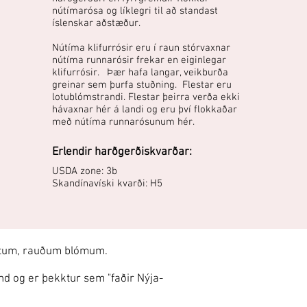
nútímarósa og líklegri til að standast
íslenskar aðstæður.
Nútíma klifurrósir eru í raun stórvaxnar
nútíma runnarósir frekar en eiginlegar
klifurrósir. Þær hafa langar, veikburða
greinar sem þurfa stuðning. Flestar eru
lotublómstrandi. Flestar þeirra verða ekki
hávaxnar hér á landi og eru því flokkaðar
með nútíma runnarósunum hér.
Erlendir harðgerðiskvarðar:
USDA zone: 3b
Skandínavíski kvarði: H5
ylltum, rauðum blómum.
 og er þekktur sem "faðir Nýja-