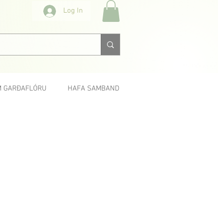
Log In
 GARÐAFLÓRU
HAFA SAMBAND
< Fyrri
Næsta >