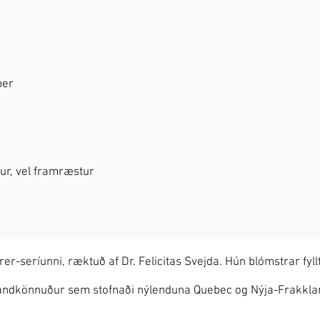
ber
akur, vel framræstur
er-seríunni, ræktuð af Dr. Felicitas Svejda. Hún blómstrar f
andkönnuður sem stofnaði nýlenduna Quebec og Nýja-Frakkland