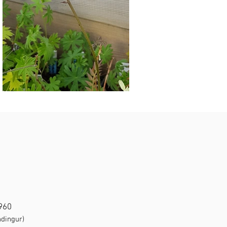
1960
ndingur)