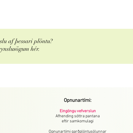
lu af þessari plöntu?
eynslusögum hér.
Opnunartími:
Eingöngu vefverslun
Afhending sóttra pantana
eftir samkomulagi
Opnunartími garðplöntusölunnar