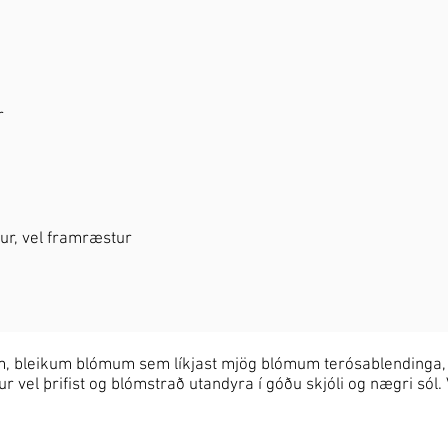
r
akur, vel framræstur
m, bleikum blómum sem líkjast mjög blómum terósablendinga, 
r vel þrifist og blómstrað utandyra í góðu skjóli og nægri sól. 