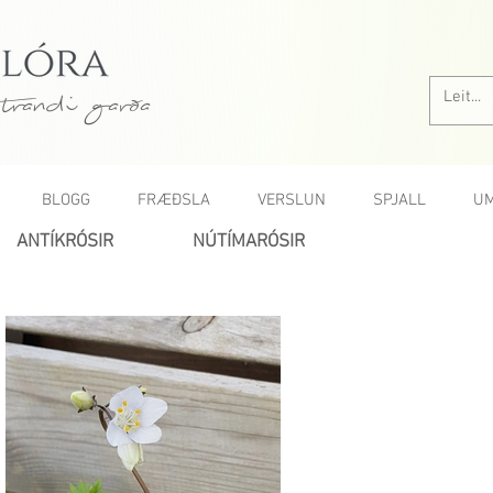
trandi garða
BLOGG
FRÆÐSLA
VERSLUN
SPJALL
UM
ANTÍKRÓSIR
NÚTÍMARÓSIR