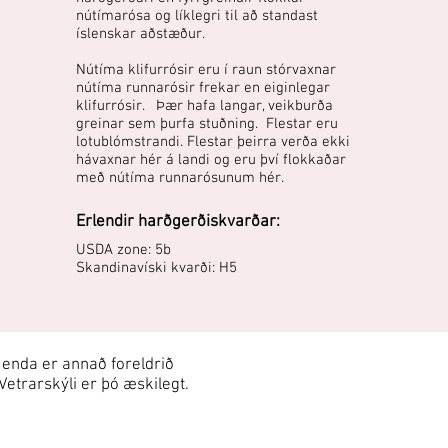
nútímarósa og líklegri til að standast
íslenskar aðstæður.
Nútíma klifurrósir eru í raun stórvaxnar
nútíma runnarósir frekar en eiginlegar
klifurrósir. Þær hafa langar, veikburða
greinar sem þurfa stuðning. Flestar eru
lotublómstrandi. Flestar þeirra verða ekki
hávaxnar hér á landi og eru því flokkaðar
með nútíma runnarósunum hér.
Erlendir harðgerðiskvarðar:
USDA zone: 5b
Skandinavíski kvarði: H5
enda er annað foreldrið
Vetrarskýli er þó æskilegt.