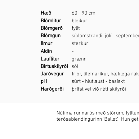
Hæð
60 - 90 cm
Blómlitur
bleikur
Blómgerð
fyllt
Blómgun
síblómstrandi, júlí - septembe
Ilmur
sterkur
Aldin
-
Lauflitur
grænn
Birtuskilyrði
sól
Jarðvegur
frjór, lífefnaríkur, hæfilega r
pH
súrt - hlutlaust - basískt
Harðgerði
þrífst vel við rétt skilyrði
Nútíma runnarós með stórum, fylltu
terósablendingurinn 'Ballet'. Hún getu