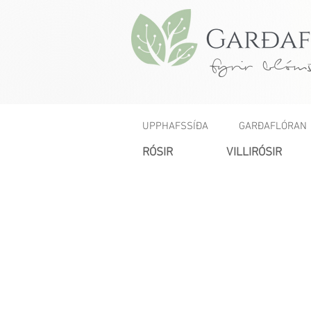
fyrir blóms
UPPHAFSSÍÐA
GARÐAFLÓRAN
RÓSIR
VILLIRÓSIR