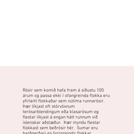
Rósir sem komið hafa fram á síðustu 100
árum og passa ekki í ofangreinda flokka eru
yfirleitt flokkaðar sem nútíma runnarósir.
Þær líkjast oft stórvöxnum
terósarblendingum eða klasarósum og
flestar líkjast á engan hátt runnum við
íslenskar aðstæður. Þær myndu flestar
flokkast sem beðrósir hér. Sumar eru
harðgerðari en fyrrgreindir flokkar