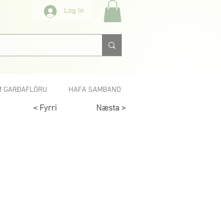
Log In
 GARÐAFLÓRU
HAFA SAMBAND
< Fyrri
Næsta >