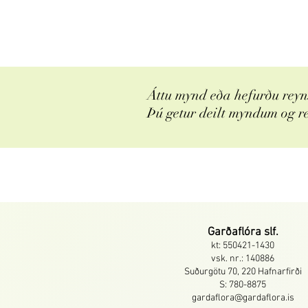
Áttu mynd eða hefurðu reyns
Þú getur deilt myndum og r
Garðaflóra slf.
kt: 550421-1430
vsk. nr.: 140886
Suðurgötu 70, 220 Hafnarfirði
S: 780-8875
gardaflora@gardaflora.is