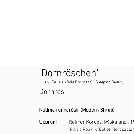
'Dornröschen'
sh. 'Belle au Bois Dormant' ; 'Sleeping Beauty'
Dornrós
Nútíma runnarósir (Modern Shrub)
Uppruni
Reimer Kordes, Þýskalandi, 
'Pike's Peak' x 'Ballet' (terósable