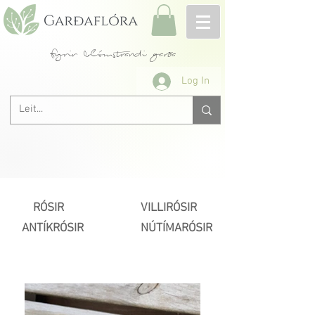
fyrir blómstrandi garða
Log In
RÓSIR
VILLIRÓSIR
ANTÍKRÓSIR
NÚTÍMARÓSIR
Næsta >
< Fyrri