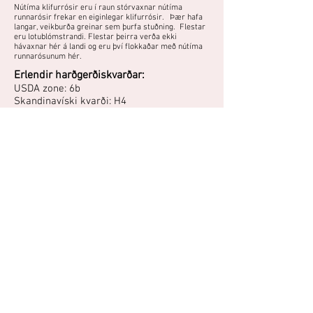
Nútíma klifurrósir eru í raun stórvaxnar nútíma
runnarósir frekar en eiginlegar klifurrósir. Þær hafa
langar, veikburða greinar sem þurfa stuðning. Flestar
eru lotublómstrandi. Flestar þeirra verða ekki
hávaxnar hér á landi og eru því flokkaðar með nútíma
runnarósunum hér.
Erlendir harðgerðiskvarðar:
USDA zone: 6b
Skandinavíski kvarði: H4
Nútíma runnarós með hálffylltum, appelsínugulum
blómum sem fölna með aldrinum og verða fölgul
með bleikri slikju. Hún þarf sólríkan vaxtarstað í
góðu skjóli.
Áttu mynd eða hefurðu reynslu af
þessari plöntu?
Þú getur deilt myndum og