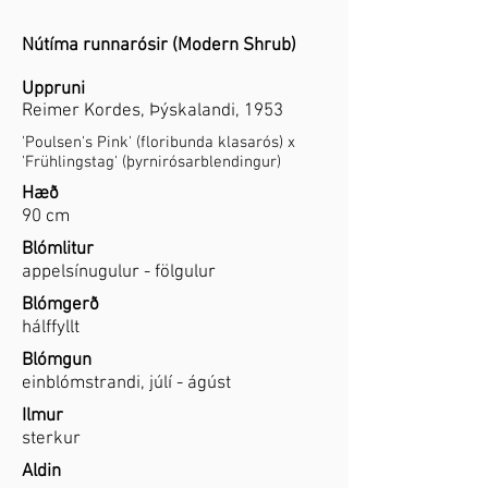
Nútíma runnarósir (Modern Shrub)
Uppruni
Reimer Kordes, Þýskalandi, 1953
'Poulsen's Pink' (floribunda klasarós) x
'Frühlingstag' (þyrnirósarblendingur)
Hæð
90 cm
Blómlitur
appelsínugulur - fölgulur
Blómgerð
hálffyllt
Blómgun
einblómstrandi, júlí - ágúst
Ilmur
sterkur
Aldin