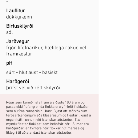
-
Lauflitur
dökkgrænn
Birtuskilyrði
sól
Jarðvegur
frjór, lífefnaríkur, hæfilega rakur, vel
framræstur
pH
súrt - hlutlaust - basískt
Harðgerði
þrífst vel við rétt skilyrði
Rósir sem komið hafa fram á síðustu 100 árum og
passa ekki í ofangreinda flokka eru yfirleitt flokkaðar
sem nútíma runnarósir. Þær líkjast oft stórvöxnum
terósarblendingum eða klasarósum og flestar líkjast á
engan hátt runnum við íslenskar aðstæður. Þær
myndu flestar flokkast sem beðrósir hér. Sumar eru
harðgerðari en fyrrgreindir flokkar nútímarósa og
líklegri til að standast íslenskar aðstæður.