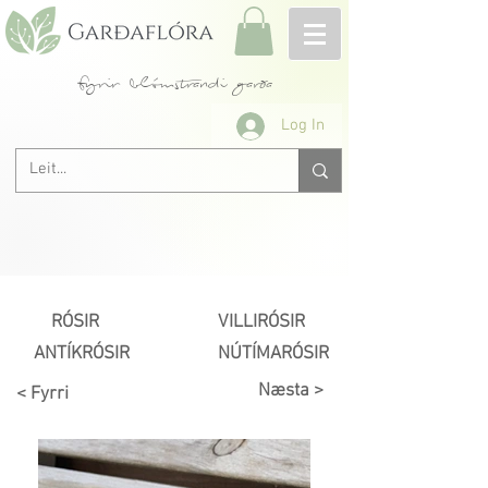
fyrir blómstrandi garða
Log In
RÓSIR
VILLIRÓSIR
ANTÍKRÓSIR
NÚTÍMARÓSIR
Næsta >
< Fyrri