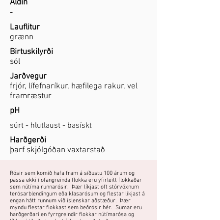
Aldin
-
Lauflitur
grænn
Birtuskilyrði
sól
Jarðvegur
frjór, lífefnaríkur, hæfilega rakur, vel
framræstur
pH
súrt - hlutlaust - basískt
Harðgerði
þarf skjólgóðan vaxtarstað
Rósir sem komið hafa fram á síðustu 100 árum og
passa ekki í ofangreinda flokka eru yfirleitt flokkaðar
sem nútíma runnarósir. Þær líkjast oft stórvöxnum
terósarblendingum eða klasarósum og flestar líkjast á
engan hátt runnum við íslenskar aðstæður. Þær
myndu flestar flokkast sem beðrósir hér. Sumar eru
harðgerðari en fyrrgreindir flokkar nútímarósa og