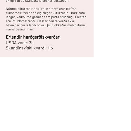
líklegri til að standast íslenskar aðstæður.
Nútíma klifurrósir eru í raun stórvaxnar nútíma
runnarósir frekar en eiginlegar klifurrósir. Þær hafa
langar, veikburða greinar sem þurfa stuðning. Flestar
eru lotublómstrandi. Flestar þeirra verða ekki
hávaxnar hér á landi og eru því flokkaðar með nútíma
runnarósunum hér.
Erlendir harðgerðiskvarðar:
USDA zone: 3b
Skandínavíski kvarði: H6
Kanadísk nútíma runnarós úr kanadísku Parkland-
seríunni sem blómstrar hálffylltum, gulum blómum,
sem opnast appelsínugul en fölna og verða fölgul
með bleikum jöðrum. Þarf sólríkan og skjólgóðan
vaxtarstað.
"Harðgerð Kanadisk rós á skjógóðum stað. Blómstrar
vel um máðamót júlí - ágúst ilmandi blómum. Er um
80 cm.á hæð. H.3.Ísl."
- Kristleifur Guðbjörnsson, Mosfellsbæ, 2009