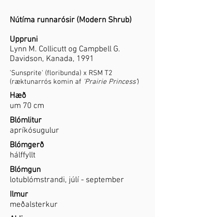
Nútíma runnarósir (Modern Shrub)
Uppruni
Lynn M. Collicutt og Campbell G.
Davidson, Kanada, 1991
'Sunsprite' (floribunda) x RSM T2
(ræktunarrós komin af
'Prairie Princess'
)
Hæð
um 70 cm
Blómlitur
apríkósugulur
Blómgerð
hálffyllt
Blómgun
lotublómstrandi, júlí - september
Ilmur
meðalsterkur