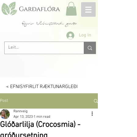
fyrir blómstrandi garða
Log In
< EFNISYFIRLIT RÆKTUNARGLEÐI
Post
Rannveig
Apr 13, 2023
1 min read
Glóðarlilja (Crocosmia) -
gróðursetning