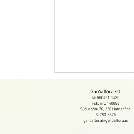
Garðaflóra slf.
kt: 550421-1430
vsk. nr.: 140886
Suðurgötu 70, 220 Hafnarfirði
S: 780-8875
gardaflora@gardaflora.is
Begonia - gróðursetning