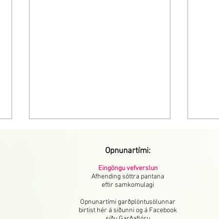
Opnunartími:
Eingöngu vefverslun
Afhending sóttra pantana
eftir samkomulagi
Dalíur - gróðursetning
Gladí
Opnunartími garðplöntusölunnar
birtist hér á síðunni og á Facebook
síðu Garðaflóru