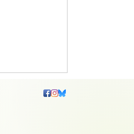
ólur - gróðursetning