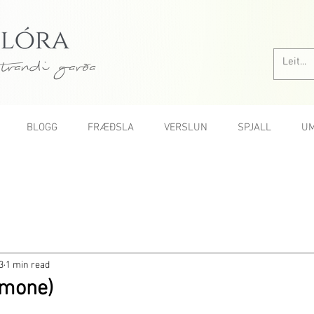
trandi garða
BLOGG
FRÆÐSLA
VERSLUN
SPJALL
UM
3
1 min read
emone)