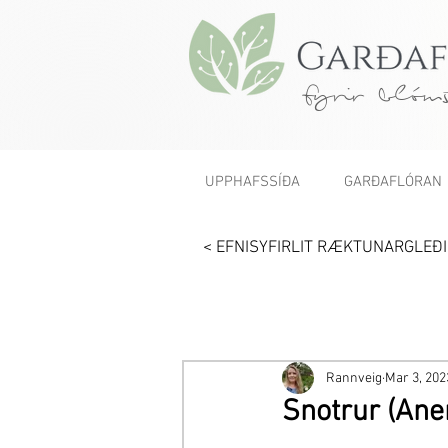
fyrir blóms
UPPHAFSSÍÐA
GARÐAFLÓRAN
< EFNISYFIRLIT RÆKTUNARGLEÐI
Rannveig
Mar 3, 202
Snotrur (An