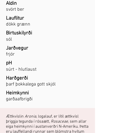
Aldin
svört ber
Lauflitur
dökk grænn
Birtuskilyrði
sól
Jarðvegur
frjór
pH
súrt - hlutlaust
Harðgerði
þarf þokkalega gott skjól
Heimkynni
garðaafbrigði
Ættkvíslin
Aronia
, logalauf, er lítil ættkvísl
þriggja tegunda í rósaætt,
Rosaceae,
sem allar
eiga heimkynni í austanverðri N-Ameríku. Þetta
eru lauffellandi runnar sem blómstra hvítum