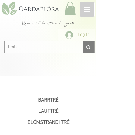
fyrir blómstrandi garða
Log In
< Fyrri
BARRTRÉ
LAUFTRÉ
BLÓMSTRANDI TRÉ