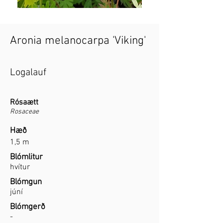
Aronia melanocarpa 'Viking'
Logalauf
Rósaætt
Rosaceae
Hæð
1,5 m
Blómlitur
hvítur
Blómgun
júní
Blómgerð
-