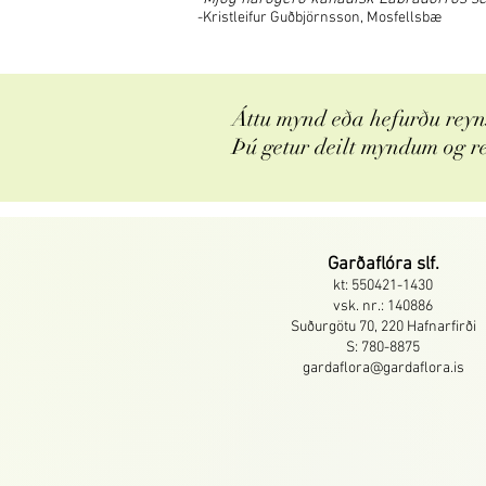
-Kristleifur Guðbjörnsson, Mosfellsbæ
Áttu mynd eða hefurðu reyns
Þú getur deilt myndum og r
Garðaflóra slf.
kt: 550421-1430
vsk. nr.: 140886
Suðurgötu 70, 220 Hafnarfirði
S: 780-8875
gardaflora@gardaflora.is