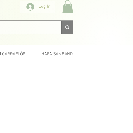
Log In
 GARÐAFLÓRU
HAFA SAMBAND
< Fyrri
Næsta >