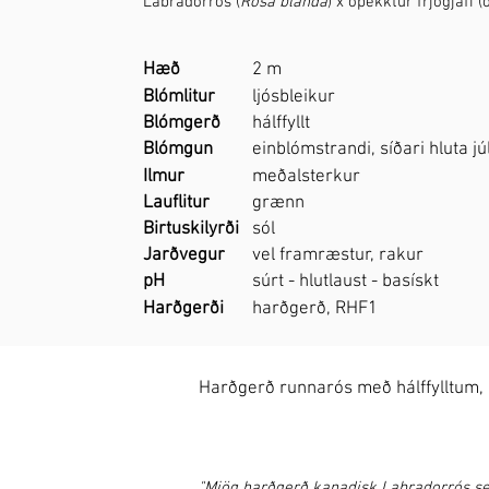
Labradorrós (
Rosa blanda
) x óþekktur frjógjafi (o
Hæð
2 m
Blómlitur
ljósbleikur
Blómgerð
hálffyllt
Blómgun
einblómstrandi, síðari hluta júl
Ilmur
meðalsterkur
Lauflitur
grænn
Birtuskilyrði
sól
Jarðvegur
vel framræstur, rakur
pH
súrt - hlutlaust - basískt
Harðgerði
harðgerð, RHF1
Harðgerð runnarós með hálffylltum,
"Mjög harðgerð kanadisk Labradorrós sem 