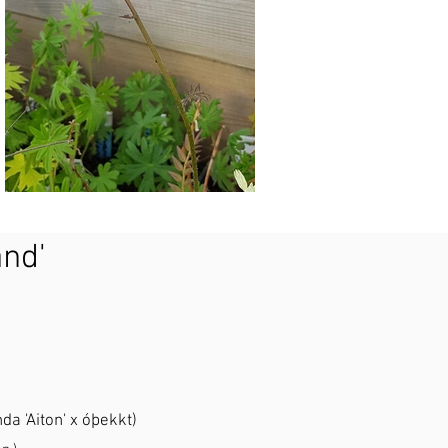
and'
da 'Aiton' x óþekkt)