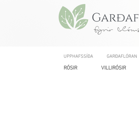
fyrir blóms
UPPHAFSSÍÐA
GARÐAFLÓRAN
RÓSIR
VILLIRÓSIR