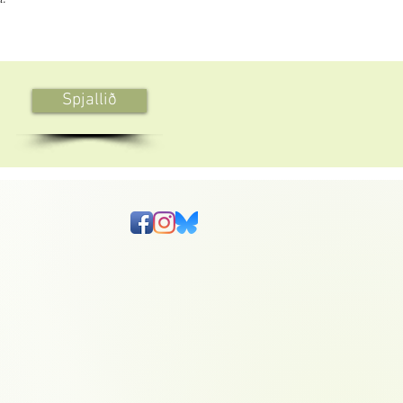
Spjallið