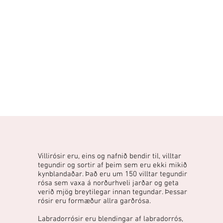
Villirósir eru, eins og nafnið bendir til, villtar
tegundir og sortir af þeim sem eru ekki mikið
kynblandaðar. Það eru um 150 villtar tegundir
rósa sem vaxa á norðurhveli jarðar og geta
verið mjög breytilegar innan tegundar. Þessar
rósir eru formæður allra garðrósa.
Labradorrósir eru blendingar af labradorrós,