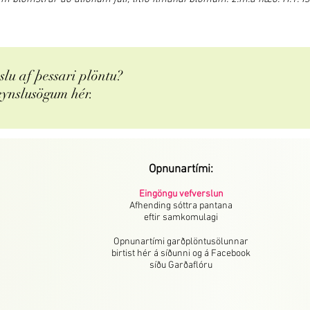
lu af þessari plöntu?
eynslusögum hér.
Opnunartími:
Eingöngu vefverslun
Afhending sóttra pantana
eftir samkomulagi
Opnunartími garðplöntusölunnar
birtist hér á síðunni og á Facebook
síðu Garðaflóru