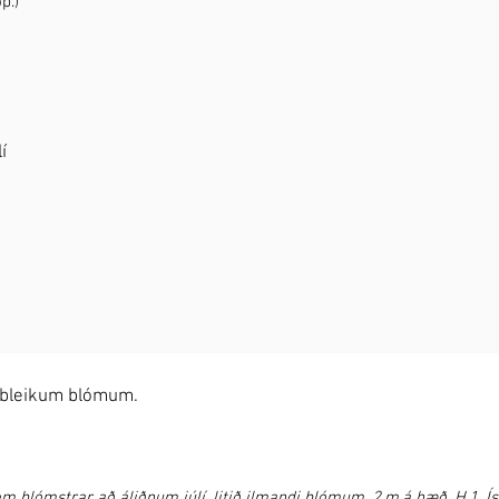
p.)
í
 bleikum blómum.
blómstrar að áliðnum júlí, litið ilmandi blómum. 2.m.á hæð. H.1. Ísl