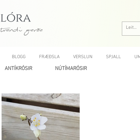
trandi garða
BLOGG
FRÆÐSLA
VERSLUN
SPJALL
UM
ANTÍKRÓSIR
NÚTÍMARÓSIR