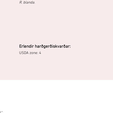
R. blanda
.
Erlendir harðgerðiskvarðar:
USDA zone: 4
."