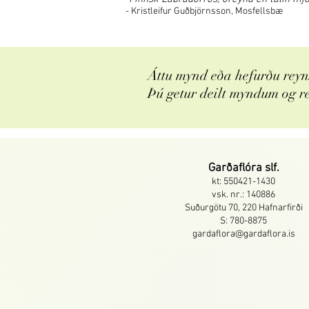
- Kristleifur Guðbjörnsson, Mosfellsbæ
Áttu mynd eða hefurðu reyns
Þú getur deilt myndum og r
Garðaflóra slf.
kt: 550421-1430
vsk. nr.: 140886
Suðurgötu 70, 220 Hafnarfirði
S: 780-8875
gardaflora@gardaflora.is