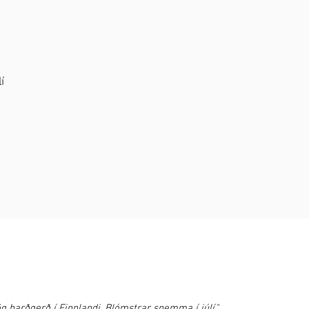
í
g harðgerð í Finnlandi. Blómstrar snemma í júlí."