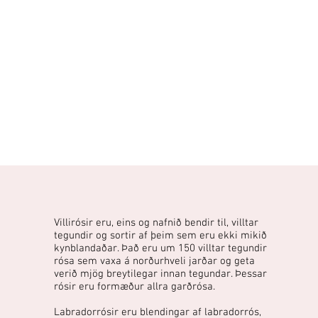
Villirósir eru, eins og nafnið bendir til, villtar
tegundir og sortir af þeim sem eru ekki mikið
kynblandaðar. Það eru um 150 villtar tegundir
rósa sem vaxa á norðurhveli jarðar og geta
verið mjög breytilegar innan tegundar. Þessar
rósir eru formæður allra garðrósa.
Labradorrósir eru blendingar af labradorrós,