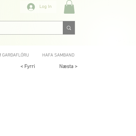
Log In
 GARÐAFLÓRU
HAFA SAMBAND
< Fyrri
Næsta >