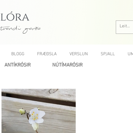
trandi garða
BLOGG
FRÆÐSLA
VERSLUN
SPJALL
UM
ANTÍKRÓSIR
NÚTÍMARÓSIR