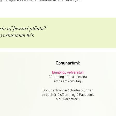
lu af þessari plöntu?
eynslusögum hér.
Opnunartími:
Eingöngu vefverslun
Afhending sóttra pantana
eftir samkomulagi
Opnunartími garðplöntusölunnar
birtist hér á síðunni og á Facebook
síðu Garðaflóru