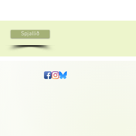
Spjallið