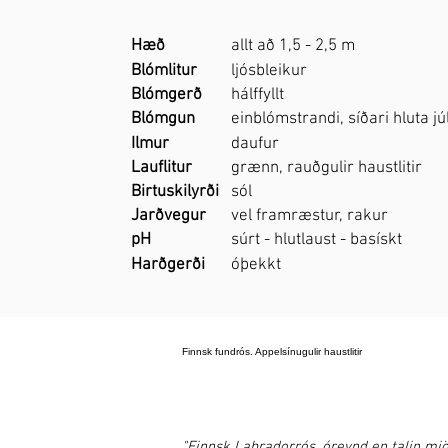
Hæð
allt að 1,5 - 2,5 m
Blómlitur
ljósbleikur
Blómgerð
hálffyllt
Blómgun
einblómstrandi, síðari hluta júl
Ilmur
daufur
Lauflitur
grænn, rauðgulir haustlitir
Birtuskilyrði
sól
Jarðvegur
vel framræstur, rakur
pH
súrt - hlutlaust - basískt
Harðgerði
óþekkt
Finnsk fundrós. Appelsínugulir haustlitir
"Finnsk Labradorrós, óreynd en talin mjö