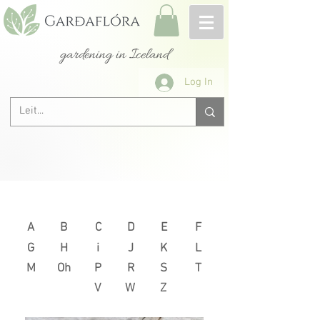
gardening in Iceland
Log In
Next >
< Previous
A
B
C
D
E
F
G
H
i
J
K
L
M
Oh
P
R
S
T
V
W
Z