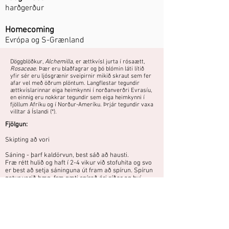
harðgerður
Homecoming
Evrópa og S-Grænland
Döggblöðkur,
Alchemilla
, er ættkvísl jurta í rósaætt,
Rosaceae
. Þær eru blaðfagrar og þó blómin láti lítið
yfir sér eru ljósgrænir sveipirnir mikið skraut sem fer
afar vel með öðrum plöntum. Langflestar tegundir
ættkvíslarinnar eiga heimkynni í norðanverðri Evrasíu,
en einnig eru nokkrar tegundir sem eiga heimkynni í
fjöllum Afríku og í Norður-Ameríku. Þrjár tegundir vaxa
villtar á Íslandi (*).
Fjölgun:
Skipting að vori
Sáning - þarf kaldörvun, best sáð að hausti.
Fræ rétt hulið og haft í 2-4 vikur við stofuhita og svo
er best að setja sáninguna út fram að spírun. Spírun
getur verið hæg, fræ gæti spírað ári síðar og því
mikilvægt að henda ekki sáningunni of snemma.
Spírar best við 5-12°C
Ljónslappi er algengur um allt land og
vex frá láglendi og upp til fjalla. Hann er