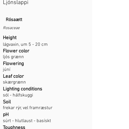
Ljónslappi
Rósaætt
Rosaceae
Height
lágvaxin, um 5 - 20 cm
Flower color
ljós grænn
Flowering
júní
Leaf color
skærgrænn
Lighting conditions
sól - hálfskuggi
Soil
frekar rýr, vel framræstur
pH
súrt - hlutlaust - basískt
Toughness