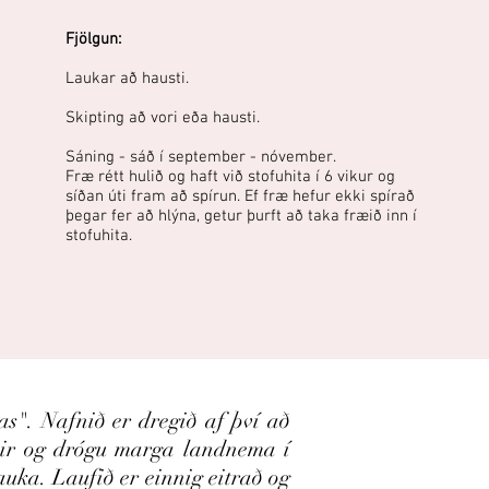
Fjölgun:
Laukar að hausti.
Skipting að vori eða hausti.
Sáning - sáð í september - nóvember.
Fræ rétt hulið og haft við stofuhita í 6 vikur og
síðan úti fram að spírun. Ef fræ hefur ekki spírað
þegar fer að hlýna, getur þurft að taka fræið inn í
stofuhita.
as". Nafnið er dregið af því að
aðir og drógu marga landnema í
auka. Laufið er einnig eitrað og