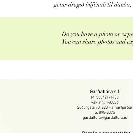
getur dregið búfénað til dauða, 
Do you have a photo or expe
You can share photos and ex
Garðaflóra slf.
kt: 550421-1430
vsk. nr.: 140886
Suðurgata 70, 220 Hafnarfjörður
S: 895-3375
gardaflora@gardaflora.is