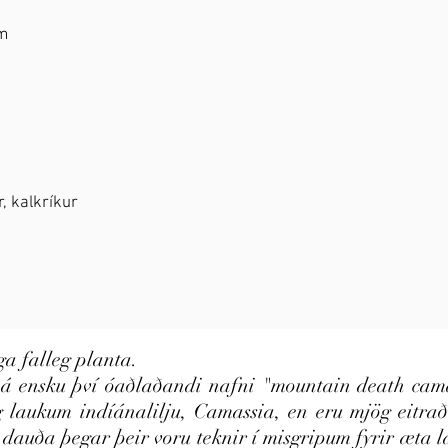
um
, kalkríkur
a falleg planta.
r á ensku því óaðlaðandi nafni "mountain death cam
g laukum indíánalilju, Camassia, en eru mjög eitr
dauða þegar þeir voru teknir í misgripum fyrir æta l