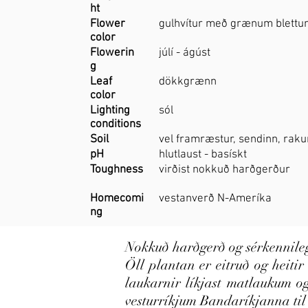
ht
Flower
gulhvítur með grænum blett
color
Flowerin
júlí - ágúst
g
Leaf
dökkgrænn
color
Lighting
sól
conditions
Soil
vel framræstur, sendinn, rakur
pH
hlutlaust - basískt
Toughness
virðist nokkuð harðgerður
Homecomi
vestanverð N-Ameríka
ng
Nokkuð harðgerð og sérkennileg
Öll plantan er eitruð og heiti
laukarnir líkjast matlaukum o
vesturríkjum Bandaríkjanna til 