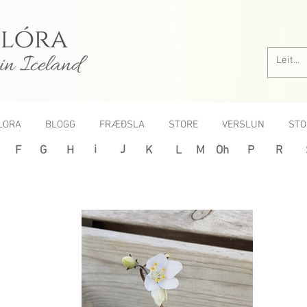
in Iceland
LORA
BLOGG
FRÆÐSLA
STORE
VERSLUN
STO
i
J
F
G
H
K
L
M
Oh
P
R