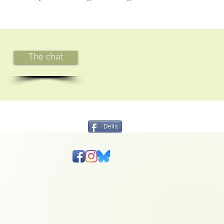
The chat
Deila