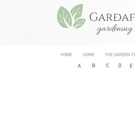
gardening 
HOME
HOME
THE GARDEN F
B
C
D
< Previous
A
E