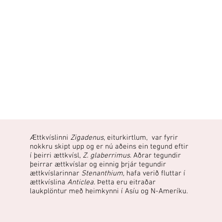
Ættkvíslinni
Zigadenus
, eiturkirtlum, var fyrir
nokkru skipt upp og er nú aðeins ein tegund eftir
í þeirri ættkvísl,
Z. glaberrimus
. Aðrar tegundir
þeirrar ættkvíslar og einnig þrjár tegundir
ættkvíslarinnar
Stenanthium,
hafa verið fluttar í
ættkvíslina
Anticlea
. Þetta eru eitraðar
laukplöntur með heimkynni í Asíu og N-Ameríku.