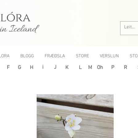
in Iceland
LORA
BLOGG
FRÆÐSLA
STORE
VERSLUN
STO
i
J
F
G
H
K
L
M
Oh
P
R