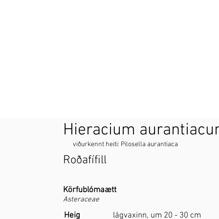
Hieracium aurantiac
viðurkennt heiti: Pilosella aurantiaca
Roðafífill
Körfublómaætt
Asteraceae
Heig
lágvaxinn, um 20 - 30 cm​