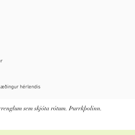
ur
 slæðingur hérlendis
rrenglum sem skjóta rótum. Þurrkþolinn.