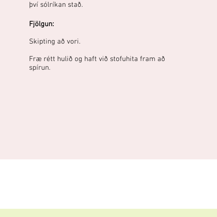
því sólríkan stað.
Fjölgun:
Skipting að vori.
Fræ rétt hulið og haft við stofuhita fram að
spírun.