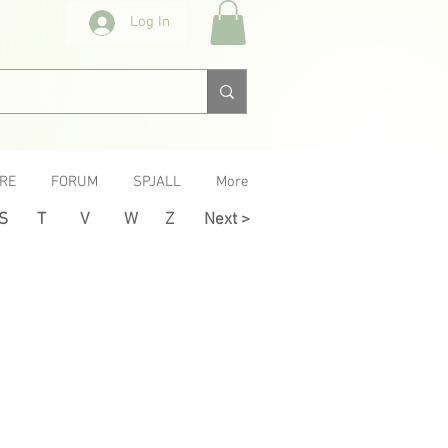
Log In
RE
FORUM
SPJALL
More
S
T
V
W
Z
Next >