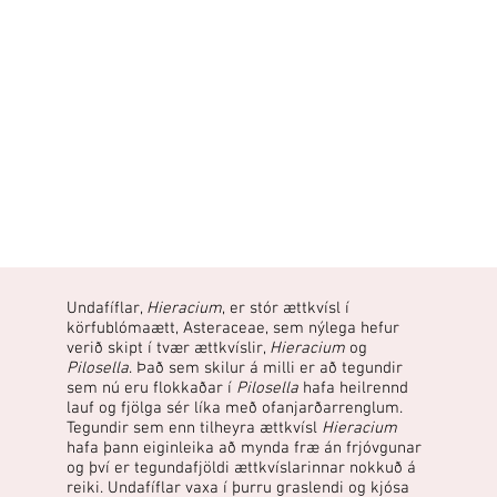
Undafíflar,
Hieracium
, er stór ættkvísl í
körfublómaætt, Asteraceae, sem nýlega hefur
verið skipt í tvær ættkvíslir,
Hieracium
og
Pilosella
. Það sem skilur á milli er að tegundir
sem nú eru flokkaðar í
Pilosella
hafa heilrennd
lauf og fjölga sér líka með ofanjarðarrenglum.
Tegundir sem enn tilheyra ættkvísl
Hieracium
hafa þann eiginleika að mynda fræ án frjóvgunar
og því er tegundafjöldi ættkvíslarinnar nokkuð á
reiki. Undafíflar vaxa í þurru graslendi og kjósa