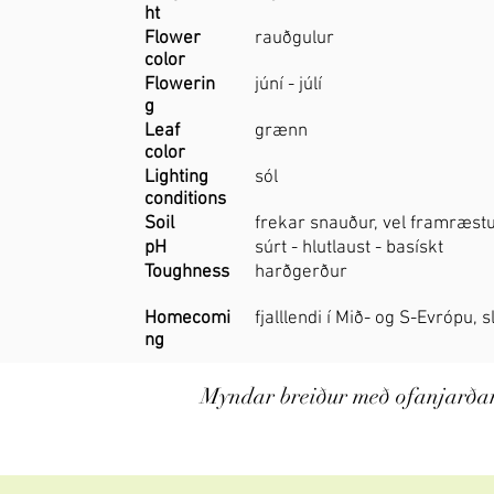
ht
Flower
rauðgulur
color
Flowerin
júní - júlí
g
Leaf
grænn
color
Lighting
sól
conditions
Soil
frekar snauður, vel framræst
pH
súrt - hlutlaust - basískt
Toughness
harðgerður
Homecomi
fjalllendi í Mið- og S-Evrópu,
ng
​Myndar breiður með ofanjarða