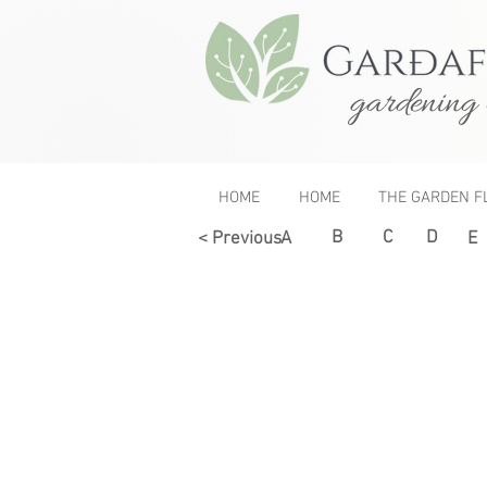
gardening 
HOME
HOME
THE GARDEN F
B
C
D
< Previous
A
E