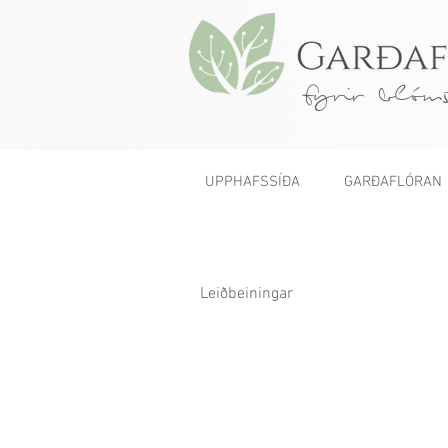
fyrir blóms
UPPHAFSSÍÐA
GARÐAFLÓRAN
Leiðbeiningar