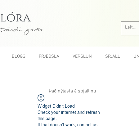
trandi garða
BLOGG
FRÆÐSLA
VERSLUN
SPJALL
UM
Það nýjasta á spjallinu
Widget Didn’t Load
Check your internet and refresh
this page.
If that doesn’t work, contact us.