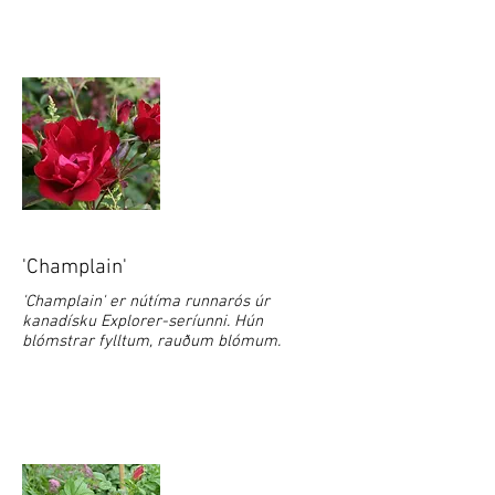
'Champlain'
'Champlain' er nútíma runnarós úr
kanadísku Explorer-seríunni. Hún
blómstrar fylltum, rauðum blómum.