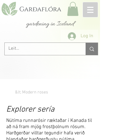
gardening in Iceland
Log In
&lt; Modern roses
Explorer sería
Nútíma runnarósir ræktaðar í Kanada til
að ná fram mjög frostþolnum rósum.
Harðgerðar villtar tegundir hafa verið
blandaðar harðgerðustu nútíma