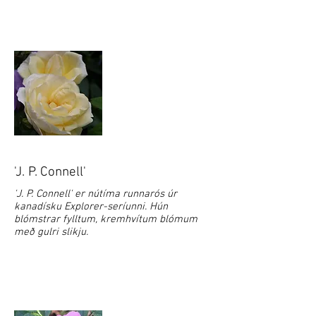
'J. P. Connell'
'J. P. Connell' er nútíma runnarós úr
kanadísku Explorer-seríunni. Hún
blómstrar fylltum, kremhvítum blómum
með gulri slikju.