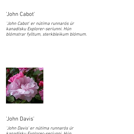
'John Cabot'
'John Cabot' er nútíma runnarós úr
kanadísku Explorer-seríunni. Hún
blómstrar fylltum, sterkbleikum blómum.
'John Davis'
'John Davis' er nútíma runnarós úr
kanadísku Explorer-seríunni. Hún