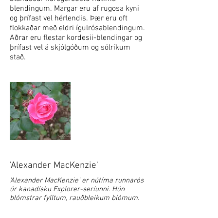
blendingum. Margar eru af rugosa kyni
og þrífast vel hérlendis. Þær eru oft
flokkaðar með eldri ígulrósablendingum.
Aðrar eru flestar kordesii-blendingar og
þrífast vel á skjólgóðum og sólríkum
stað.
'Alexander MacKenzie'
'Alexander MacKenzie' er nútíma runnarós
úr kanadísku Explorer-seríunni. Hún
blómstrar fylltum, rauðbleikum blómum.