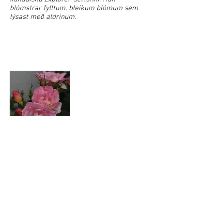
blómstrar fylltum, bleikum blómum sem
lýsast með aldrinum.
'Marie-Victorin'
'Marie-Victorin' er nútíma runnarós úr
kanadísku Explorer-seríunni. Hún
blómstrar fylltum, bleikum blómum með
gulu skini.