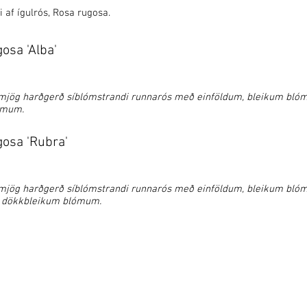
i af ígulrós, Rosa rugosa.
osa 'Alba'
 mjög harðgerð síblómstrandi runnarós með einföldum, bleikum blómu
ómum.
osa 'Rubra'
 mjög harðgerð síblómstrandi runnarós með einföldum, bleikum blóm
, dökkbleikum blómum.