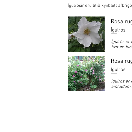
Ígulrósir eru lítið kynbætt afbrigð
Rosa rug
Ígulrós
Ígulrós er
hvítum bl
Rosa rug
Ígulrós
Ígulrós er
einföldum