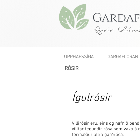
fyrir blóms
UPPHAFSSÍÐA
GARÐAFLÓRAN
RÓSIR
Ígulrósir
Villirósir eru, eins og nafnið ben
villtar tegundir rósa sem vaxa á 
formæður allra garðrósa.