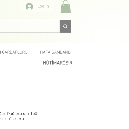
Log In
 GARÐAFLÓRU
HAFA SAMBAND
NÚTÍMARÓSIR
daðar. Það eru um 150
sar rósir eru