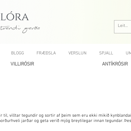
trandi garða
BLOGG
FRÆÐSLA
VERSLUN
SPJALL
UM
VILLIRÓSIR
ANTÍKRÓSIR
dir til, villtar tegundir og sortir af þeim sem eru ekki mikið kynblan
norðurhveli jarðar og geta verið mjög breytilegar innan tegundar. Þes