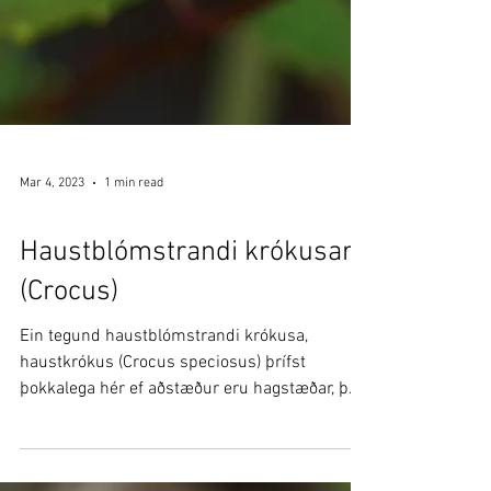
Mar 4, 2023
1 min read
Áskriftarefni
Haustblómstrandi krókusar
(Crocus)
Ein tegund haustblómstrandi krókusa,
haustkrókus (Crocus speciosus) þrífst
þokkalega hér ef aðstæður eru hagstæðar, þ.e.
næg sól og vel...