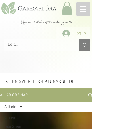
fyrir blómstrandi garða
Log In
< EFNISYFIRLIT RÆKTUNARGLEÐI
ALLAR GREINAR
Allt efni
Allt efni
Í garðinum