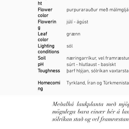
ht
Flower
purpurarauður með málmgljá
color
Flowerin
júlí - ágúst
g
Leaf
grænn
color
Lighting
sól
conditions
Soil
næringarríkur, vel framræstu
pH
súrt - hlutlaust - basískt
Toughness
þarf hlýjan, sólríkan vaxtarst
Homecomi
Tyrkland, Íran og Túrkmenista
ng
Meðalhá laukplanta með mjö
mögulega bara einær hér á lan
sólríkan stað og vel framræstan 