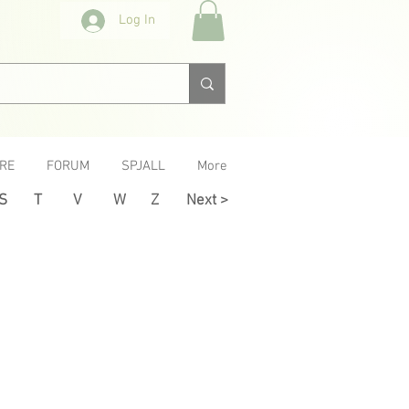
Log In
RE
FORUM
SPJALL
More
S
T
V
W
Z
Next >