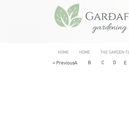
gardening 
HOME
HOME
THE GARDEN F
B
C
D
< Previous
A
E