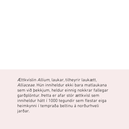
Ættkvíslin
Allium
, laukar, tilheyrir laukætt,
Alliaceae
. Hún inniheldur ekki bara matlaukana
sem við þekkjum, heldur einnig nokkrar fallegar
garðplöntur. Þetta er afar stór ættkvísl sem
inniheldur hátt í 1000 tegundir sem flestar eiga
heimkynni í tempraða beltinu á norðurhveli
jarðar.