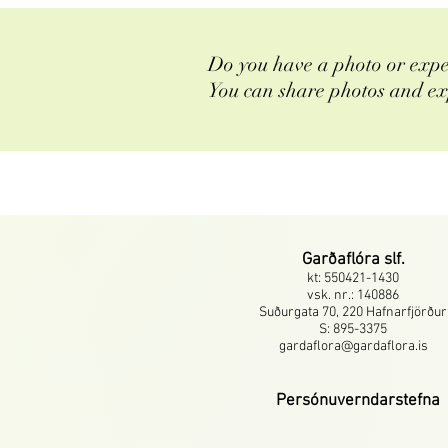
Do you have a photo or expe
You can share photos and ex
Garðaflóra slf.
kt: 550421-1430
vsk. nr.: 140886
Suðurgata 70, 220 Hafnarfjörður
S: 895-3375
gardaflora@gardaflora.is
Persónuverndarstefna