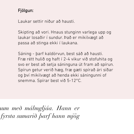
Fjölgun:
Laukar settir niður að hausti.
Skipting að vori. Hnaus stunginn varlega upp og
laukar losaðir í sundur. Það er mikilvægt að
passa að stinga ekki í laukana.
Sáning - þarf kaldörvun, best sáð að hausti.
Fræ rétt hulið og haft í 2-4 vikur við stofuhita og
svo er best að setja sáninguna út fram að spírun.
Spírun getur verið hæg, fræ gæti spírað ári síðar
og því mikilvægt að henda ekki sáningunni of
snemma. Spírar best við 5-12°C.
ómum með málmgljáa. Hann er
 fyrsta sumarið þarf hann mjög