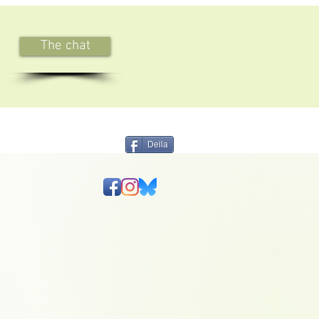
The chat
Deila