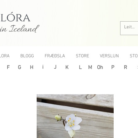
in Iceland
LORA
BLOGG
FRÆÐSLA
STORE
VERSLUN
STO
i
J
F
G
H
K
L
M
Oh
P
R