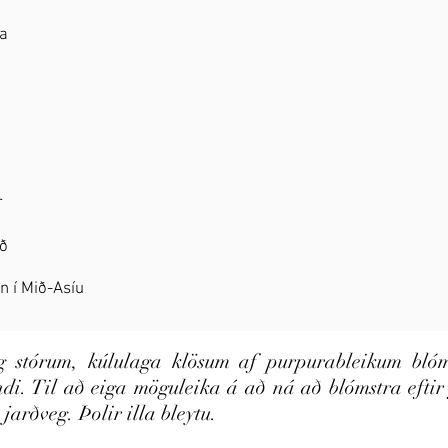
a
r
að
n í Mið-Asíu
g stórum, kúlulaga klösum af purpurableikum bl
di. Til að eiga möguleika á að ná að blómstra eftir
jarðveg. Þolir illa bleytu.