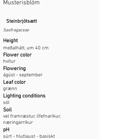
Musterisblóm
Steinbrjótsætt
Saxifragaceae
Height
meðalhátt, um 40 cm
Flower color
hvítur
Flowering
ágúst - september
Leaf color
grænn
Lighting conditions
sól
Soil
vel framræstur, lífefnaríkur,
næringarríkur
pH
súrt - hlutlaust - basískt