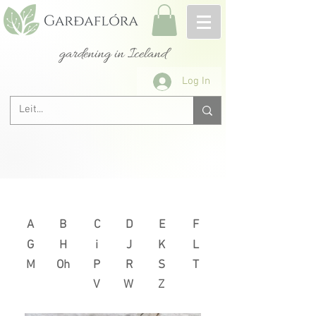
gardening in Iceland
Log In
Next >
< Previous
A
B
C
D
E
F
G
H
i
J
K
L
M
Oh
P
R
S
T
V
W
Z