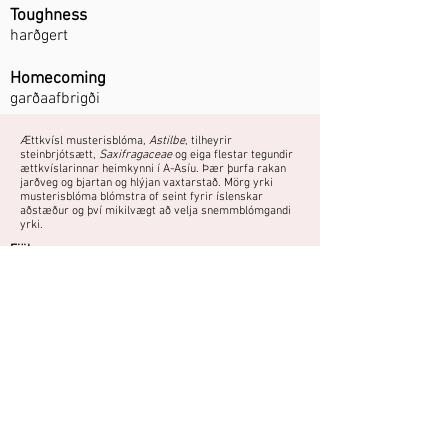
Toughness
harðgert
Homecoming
garðaafbrigði
Ættkvísl musterisblóma,
Astilbe
, tilheyrir
steinbrjótsætt,
Saxifragaceae
og eiga flestar tegundir
ættkvíslarinnar heimkynni í A-Asíu. Þær þurfa rakan
jarðveg og bjartan og hlýjan vaxtarstað. Mörg yrki
musterisblóma blómstra of seint fyrir íslenskar
aðstæður og því mikilvægt að velja snemmblómgandi
yrki.
Fjölgun:
Skipting að vori.
Blómstrar seint, blómgun ekki örugg
nema í mjög góðum árum. Þarf sólrikan
vaxtarstað og vel framræstan, frjóan
jarðveg.
Do you have a photo or experience with