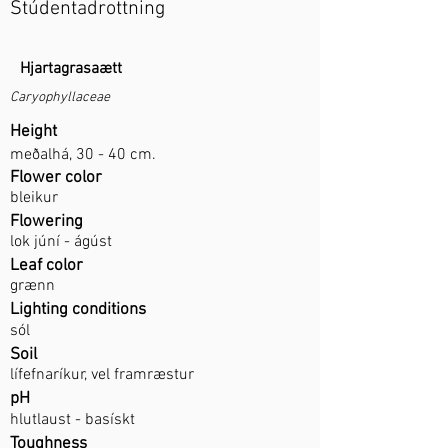
Stúdentadrottning
Hjartagrasaætt
Caryophyllaceae
Height
meðalhá, 30 - 40 cm.
Flower color
bleikur
Flowering
lok júní - ágúst
Leaf color
grænn
Lighting conditions
sól
Soil
lífefnaríkur, vel framræstur
pH
hlutlaust - basískt
Toughness