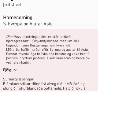
þrífst vel
Homecoming
S-Evrópa og hlutar Asíu
Dianthus
, drottningablóm, er stór ættkvísl í
hjartagrasaætt,
Caryophyllaceae
, með um 300
tegundum sem flestar eiga heimkynni við
Miðjarðarhafið, norður eftir Evrópu og austur til Asíu.
Flestar mynda lága brúska eða breiður og vaxa best í
þurrum, grýttum jarðvegi á sólríkum stað og henta því
vel í steinhæðir.
Fjölgun:
Sumargræðlingar.
Blómlaus stilkur rifinn frá alveg niður við jörð og
stungið í vikurblandaða pottamold. Haldið röku á
skýldum stað, ekki í sterkri sól þar til græðlingurinn
hefur rótað sig.
Sáning - sáð að vori.
Fræ rétt hulið og haft við stofuhita (ca. 20°C) fram að
spírun. Eftir spírun þarf lægra hitastig og næga birtu
til að plöntur verði ekki of teygðar.
Skammær tegund, oft ræktuð sem tvíær