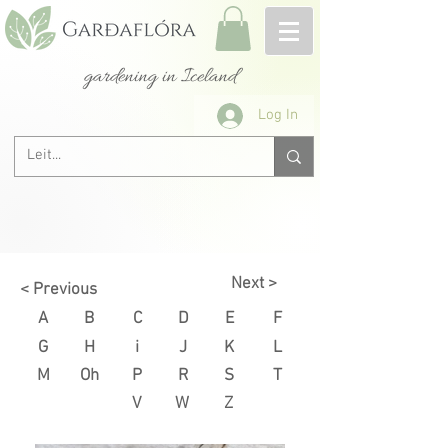
gardening in Iceland
Log In
Next >
< Previous
A
B
C
D
E
F
G
H
i
J
K
L
M
Oh
P
R
S
T
V
W
Z