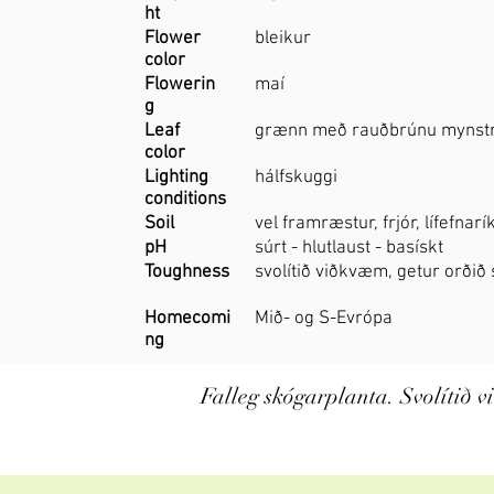
ht
Flower
bleikur
color
Flowerin
maí
g
Leaf
grænn með rauðbrúnu mynstr
color
Lighting
hálfskuggi
conditions
Soil
vel framræstur, frjór, lífefnar
pH
súrt - hlutlaust - basískt
Toughness
svolítið viðkvæm, getur orðið
Homecomi
Mið- og S-Evrópa
ng
Falleg skógarplanta. Svolítið vi