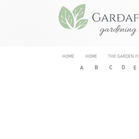
gardening 
HOME
HOME
THE GARDEN F
B
C
D
< Previous
A
E