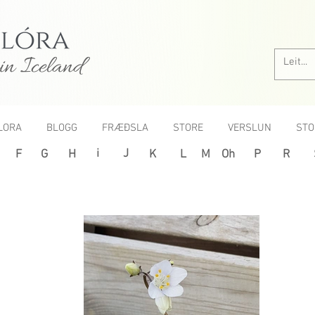
in Iceland
LORA
BLOGG
FRÆÐSLA
STORE
VERSLUN
STO
i
J
F
G
H
K
L
M
Oh
P
R