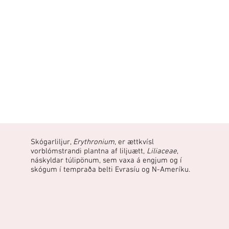
Skógarliljur,
Erythronium
, er ættkvísl
vorblómstrandi plantna af liljuætt,
Liliaceae
,
náskyldar túlipönum, sem vaxa á engjum og í
skógum í tempraða belti Evrasíu og N-Ameríku.