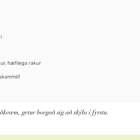
i
íkur, hæfilega rakur
 skammlíf
ðkvæm, getur borgað sig að skýla í fyrstu.