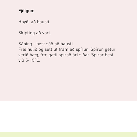
Fjölgun:
Hnýði að hausti.
Skipting að vori.
Sáning - best sáð að hausti.
Fræ hulið og sett út fram að spírun. Spírun getur
verið hæg, fræ gæti spírað ári síðar. Spírar best
við 5-15°C.