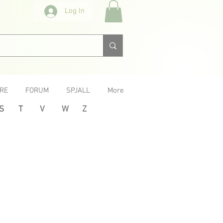
Log In
RE
FORUM
SPJALL
More
S
T
V
W
Z
Next >