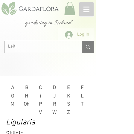
gardening in Iceland
Log In
A
B
C
D
E
F
G
H
i
J
K
L
M
Oh
P
R
S
T
V
W
Z
Ligularia
Skildir