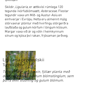
Skildir,
Ligularia
, er ættkvísl rúmlega 120
tegunda í körfublómaætt,
Asteraceae
. Flestar
tegundir vaxa um Mið- og Austur-Asíu en
einhverjar í Evrópu. Þetta eru almennt mjög
stórvaxnar plöntur með hvirfingu stórgerðra
laufblaða og gulum körfum í löngum klösum.
Margar vaxa við ár og vötn í heimkynnum
sínum og kjósa því rakan, frjósaman jarðveg.
Ligularia przewalskii
Turnskjöldur
Turnskjöldur er hávaxin, fjölær planta með
dökkum, nánast svörtum blómstönglum, sem
þurfa ekki stuðning og gulum blómum.