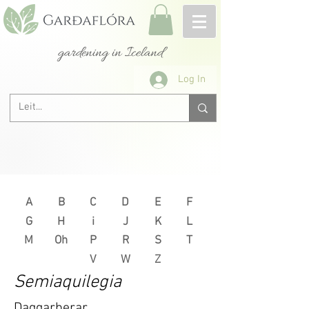
gardening in Iceland
Log In
A
B
C
D
E
F
G
H
i
J
K
L
M
Oh
P
R
S
T
V
W
Z
Semiaquilegia
Daggarberar