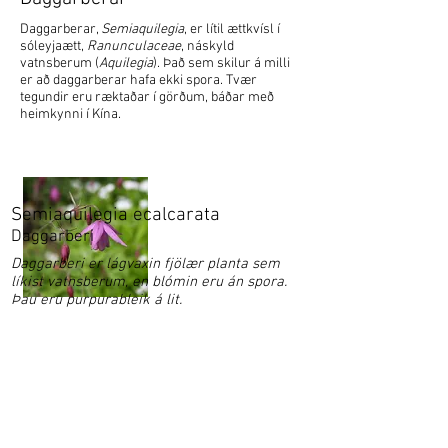
Daggarberar,
Semiaquilegia
, er lítil ættkvísl í
sóleyjaætt,
Ranunculaceae
, náskyld
vatnsberum (
Aquilegia
). Það sem skilur á milli
er að daggarberar hafa ekki spora. Tvær
tegundir eru ræktaðar í görðum, báðar með
heimkynni í Kína.
Semiaquilegia ecalcarata
Daggarberi
Daggarberi er lágvaxin fjölær planta sem
líkist vatnsberum, en blómin eru án spora.
Þau eru purpurableik á lit.
Garðaflóra slf.
kt: 550421-1430