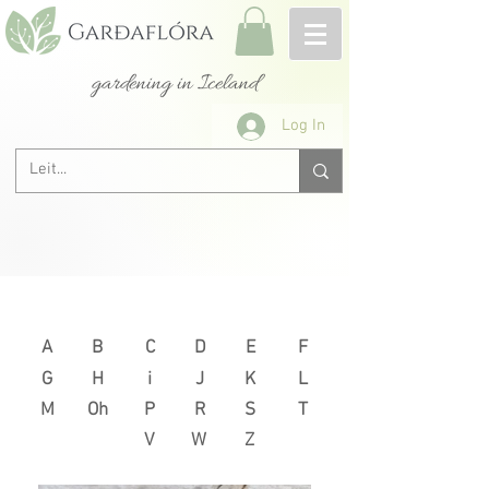
gardening in Iceland
Log In
Next >
< Previous
A
B
C
D
E
F
G
H
i
J
K
L
M
Oh
P
R
S
T
V
W
Z