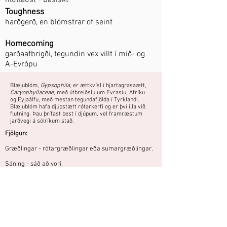
hlutlaust - basískt
Toughness
harðgerð, en blómstrar of seint
Homecoming
garðaafbrigði, tegundin vex villt í mið- og
A-Evrópu
Blæjublóm,
Gypsophila
, er ættkvísl í hjartagrasaætt,
Caryophyllaceae
, með útbreiðslu um Evrasíu, Afríku
og Eyjaálfu, með mestan tegundafjölda í Tyrklandi.
Blæjublóm hafa djúpstætt rótarkerfi og er því illa við
flutning. Þau þrífast best í djúpum, vel framræstum
jarðvegi á sólríkum stað.
Fjölgun:
Græðlingar - rótargræðlingar eða sumargræðlingar.
Sáning - sáð að vori.
Fræ ekki hulið eða rétt hulið með mjög þunnu
moldarlagi og haft við stofuhita fram að spírun.
Blómstrar of seint og er ekki nógu falleg
til að verðskulda pláss í garðinum.
Blómklasar mjög gisnir og blómin smá,