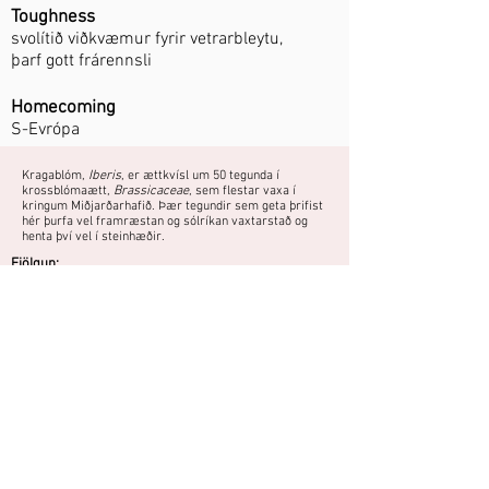
Toughness
svolítið viðkvæmur fyrir vetrarbleytu,
þarf gott frárennsli
Homecoming
S-Evrópa
Kragablóm,
Iberis
, er ættkvísl um 50 tegunda í
krossblómaætt,
Brassicaceae
, sem flestar vaxa í
kringum Miðjarðarhafið. Þær tegundir sem geta þrifist
hér þurfa vel framræstan og sólríkan vaxtarstað og
henta því vel í steinhæðir.
Fjölgun:
Græðlingar snemmsumars.
Sáning - sáð að vori
Fræ rétt hulið og haft við stofuhita fram að spírun.
Lágvaxin steinhæðaplanta, þarf gott
frárennsli.
Do you have a photo or experience with