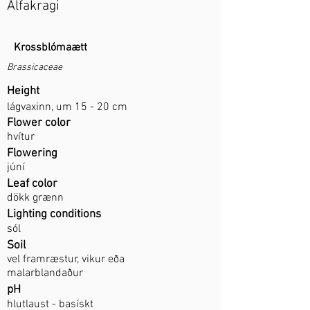
Álfakragi
Krossblómaætt
Brassicaceae
Height
lágvaxinn, um 15 - 20 cm
Flower color
hvítur
Flowering
júní
Leaf color
dökk grænn
Lighting conditions
sól
Soil
vel framræstur, vikur eða
malarblandaður
pH
hlutlaust - basískt