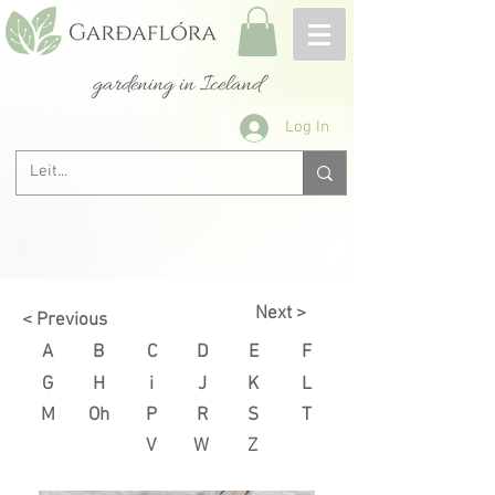
gardening in Iceland
Log In
Next >
< Previous
A
B
C
D
E
F
G
H
i
J
K
L
M
Oh
P
R
S
T
V
W
Z