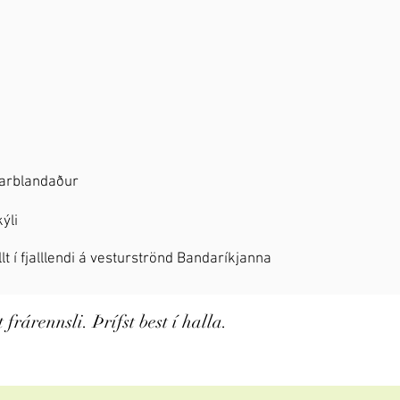
larblandaður
kýli
lt í fjalllendi á vesturströnd Bandaríkjanna
frárennsli. Þrífst best í halla.