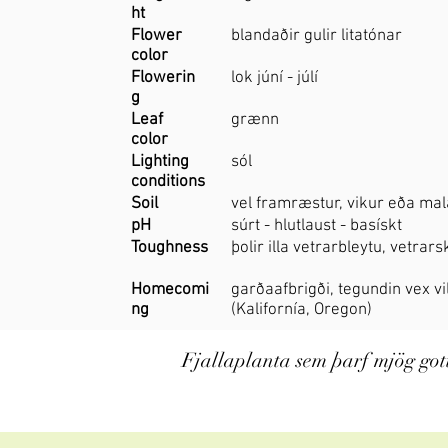
ht
Flower
blandaðir gulir litatónar
color
Flowerin
lok júní - júlí
g
Leaf
grænn
color
Lighting
sól
conditions
Soil
vel framræstur, vikur eða ma
pH
súrt - hlutlaust - basískt
Toughness
þolir illa vetrarbleytu, vetrars
Homecomi
garðaafbrigði, tegundin vex vil
ng
(Kalifornía, Oregon)
Fjallaplanta sem þarf mjög gott 