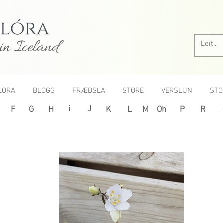
in Iceland
LORA
BLOGG
FRÆÐSLA
STORE
VERSLUN
STO
i
J
F
G
H
K
L
M
Oh
P
R