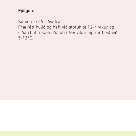
Fjölgun:
Sáning - sáð síðvetrar
Fræ rétt hulið og haft við stofuhita í 2-4 vikur og
síðan haft í kæli eða úti í 4-6 vikur. Spírar best við
5-12°C.