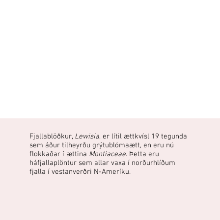
Fjallablöðkur,
Lewisia
, er lítil ættkvísl 19 tegunda
sem áður tilheyrðu grýtublómaætt, en eru nú
flokkaðar í ættina
Montiaceae
. Þetta eru
háfjallaplöntur sem allar vaxa í norðurhlíðum
fjalla í vestanverðri N-Ameríku.