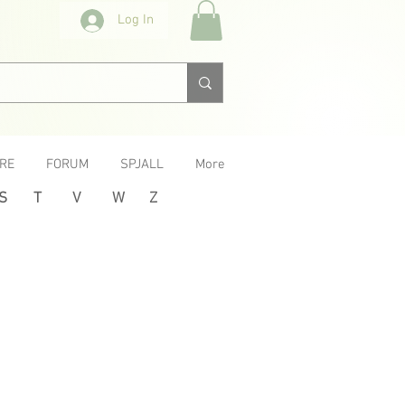
Log In
RE
FORUM
SPJALL
More
S
T
V
W
Z
Next >