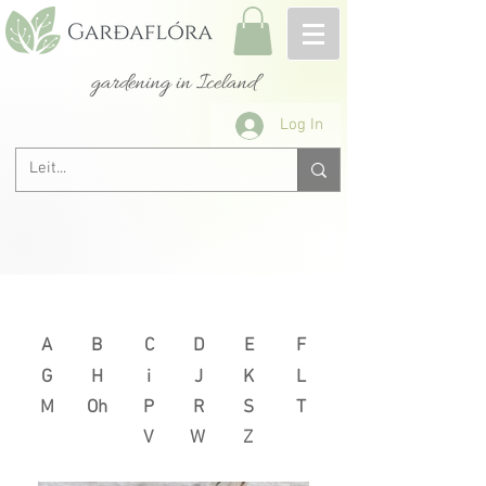
gardening in Iceland
Log In
Next >
< Previous
A
B
C
D
E
F
G
H
i
J
K
L
M
Oh
P
R
S
T
V
W
Z