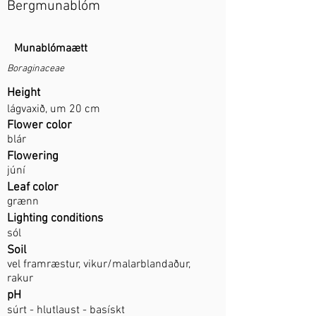
Bergmunablóm
Munablómaætt
Boraginaceae
Height
lágvaxið, um 20 cm
Flower color
blár
Flowering
júní
Leaf color
grænn
Lighting conditions
sól
Soil
vel framræstur, vikur/malarblandaður,
rakur
pH
súrt - hlutlaust - basískt