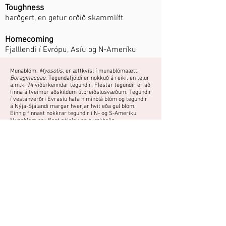
Toughness
harðgert, en getur orðið skammlíft
Homecoming
Fjalllendi í Evrópu, Asíu og N-Ameríku
Munablóm,
Myosotis
, er ættkvísl í munablómaætt,
Boraginaceae
. Tegundafjöldi er nokkuð á reiki, en telur
a.m.k. 74 viðurkenndar tegundir. Flestar tegundir er að
finna á tveimur aðskildum útbreiðslusvæðum. Tegundir
í vestanverðri Evrasíu hafa himinblá blóm og tegundir
á Nýja-Sjálandi margar hverjar hvít eða gul blóm.
Einnig finnast nokkrar tegundir í N- og S-Ameríku.
Munablóm eru flest sólelsk og þurrkþolin.
Fjölgun:
Sáning - sáð að vori
Fræ rétt hulið og haft við stofuhita fram að spírun.
Minnir á gleym-mér-ei, en blóm eru
heldur stærri og blómskipun þéttari.
Do you have a photo or experience with